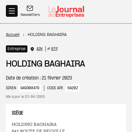
Aller au contenu principal
Newsletters
Fil d'Ariane
Accueil
HOLDING BAGHAIRA
Entreprise
AIN
#
BTP
HOLDING BAGHAIRA
Date de création : 21 février 2023
SIREN
949300479
CODE APE
6420Z
Mis à jour le
23/04/2026
SIÈGE
HOLDING BAGHAIRA
842 ROUTE DE NEUVILLE