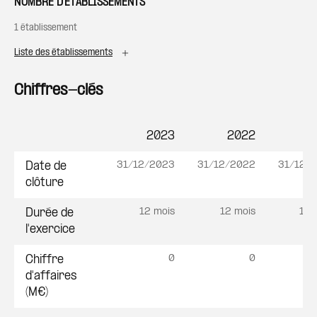
NOMBRE D'ÉTABLISSEMENTS
1 établissement
Liste des établissements
Chiffres-clés
2023
2022
2
Postes
31/12/2023
31/12/2022
31/12/
Date de
clôture
12 mois
12 mois
12 
Durée de
l'exercice
0
0
Chiffre
d'affaires
(M€)