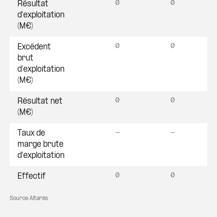
0
0
Résultat
d'exploitation
(M€)
0
0
Excédent
brut
d’exploitation
(M€)
0
0
Résultat net
(M€)
-
-
Taux de
marge brute
d'exploitation
0
0
Effectif
Source Altarès