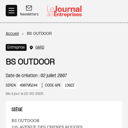
Aller au contenu principal
Newsletters
Fil d'Ariane
Accueil
BS OUTDOOR
Entreprise
GARD
BS OUTDOOR
Date de création : 02 juillet 2007
SIREN
498795244
CODE APE
1392Z
Mis à jour le
22/03/2025
SIÈGE
BS OUTDOOR
235 AVENUE DES CHENES ROUGES