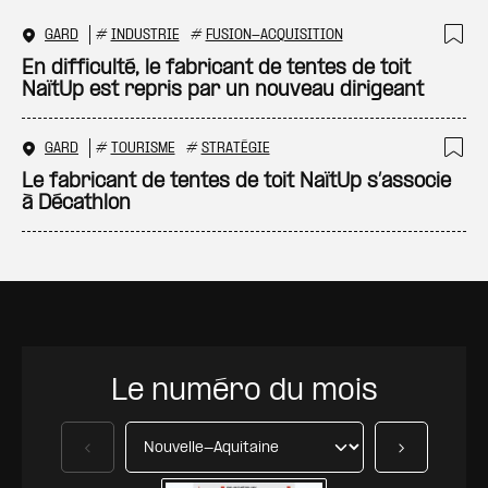
GARD
#
INDUSTRIE
#
FUSION-ACQUISITION
Ajo
En difficulté, le fabricant de tentes de toit
NaïtUp est repris par un nouveau dirigeant
GARD
#
TOURISME
#
STRATÉGIE
Ajo
Le fabricant de tentes de toit NaïtUp s’associe
à Décathlon
Le numéro du mois
Précédent
Suivant