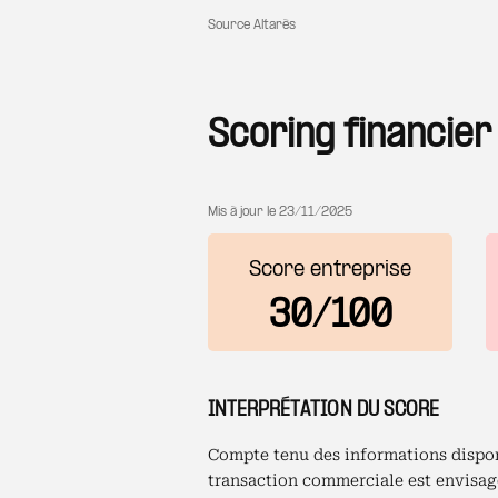
Source Altarès
Scoring financier
Mis à jour le
23/11/2025
Score entreprise
30/100
INTERPRÉTATION DU SCORE
Compte tenu des informations disponi
transaction commerciale est envisage