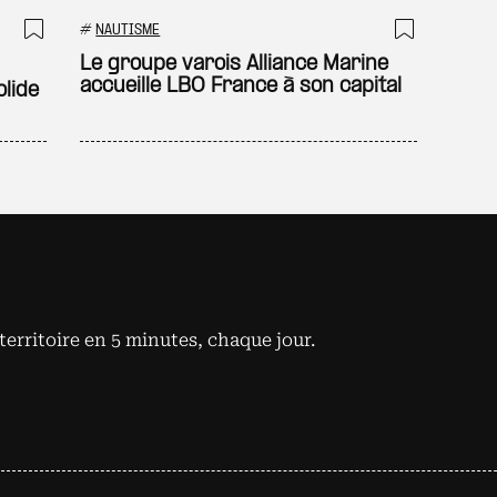
#
NAUTISME
Ajouter à ma sélection
Ajouter
Le groupe varois Alliance Marine
accueille LBO France à son capital
olide
territoire en 5 minutes, chaque jour.