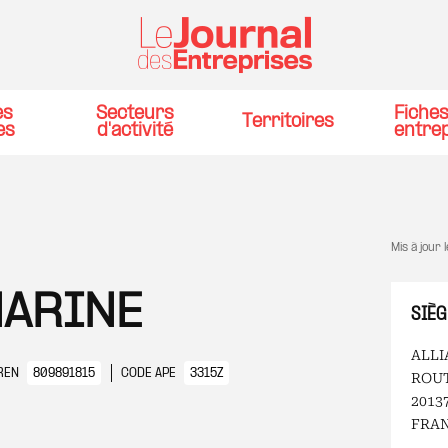
es
Secteurs
Fiche
Territoires
es
d'activité
entre
Mis à jour 
MARINE
SIÈG
ALLI
REN
809891815
CODE APE
3315Z
ROU
2013
FRA