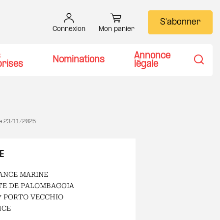
S'abonner
Connexion
Mon panier
s
Annonce
Nominations
prises
légale
Recher
le
23/11/2025
E
ANCE MARINE
TE DE PALOMBAGGIA
7 PORTO VECCHIO
NCE