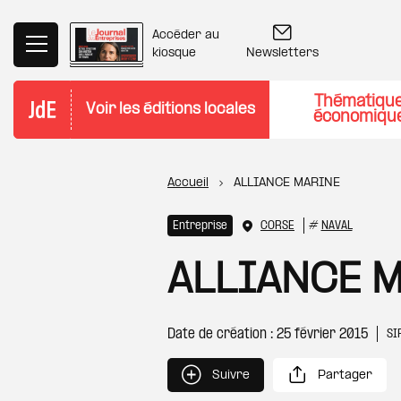
Aller au contenu principal
Accéder au
Newsletters
kiosque
Thématiqu
Voir les éditions locales
économiqu
Fil d'Ariane
Accueil
ALLIANCE MARINE
Entreprise
CORSE
#
NAVAL
ALLIANCE 
Date de création : 25 février 2015
SI
Suivre
Partager