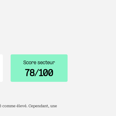
Score secteur
78/100
éré comme élevé. Cependant, une