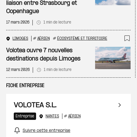
liaison entre Strasbourg et
Copenhague
17 mars 2026
1 min de lecture
LIMOGES
#
AÉRIEN
#
ÉCOSYSTÈME ET TERRITOIRE
Ajo
Volotea ouvre 7 nouvelles
destinations depuis Limoges
12 mars 2026
1 min de lecture
FICHE ENTREPRISE
VOLOTEA S.L.
Entreprise
NANTES
#
AÉRIEN
Suivre cette entreprise