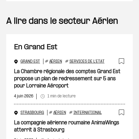
A lire dans le secteur Aérien
En Grand Est
GRAND EST
#
AÉRIEN
#
SERVICES DE L'ETAT
Ajout
La Chambre régionale des comptes Grand Est
propose un plan de redressement sur 5 ans
pour Lorraine Aéroport
4 juin 2026
1 min de lecture
STRASBOURG
#
AÉRIEN
#
INTERNATIONAL
Ajout
La compagnie aérienne roumaine AnimaWings
atterrit à Strasbourg