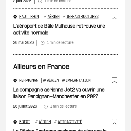
2 juin 2026
1 min de lecture
HAUT-RHIN
#
AÉRIEN
#
INFRASTRUCTURES
Ajout
L’aéroport de Bâle Mulhouse retrouve une
activité normale
20 mai 2026
1 min de lecture
Ailleurs en France
PERPIGNAN
#
AÉRIEN
#
IMPLANTATION
Ajout
La compagnie aérienne Jet2 va ouvrir une
liaison Perpignan-Manchester en 2027
20 juillet 2026
1 min de lecture
BREST
#
AÉRIEN
#
ATTRACTIVITÉ
Ajout