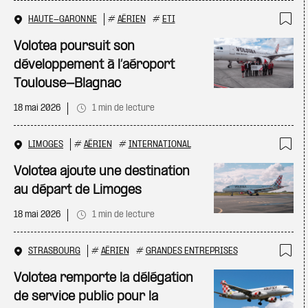
HAUTE-GARONNE
#
AÉRIEN
#
ETI
Ajo
Volotea poursuit son
développement à l’aéroport
Toulouse-Blagnac
18 mai 2026
1 min de lecture
LIMOGES
#
AÉRIEN
#
INTERNATIONAL
Ajo
Volotea ajoute une destination
au départ de Limoges
18 mai 2026
1 min de lecture
STRASBOURG
#
AÉRIEN
#
GRANDES ENTREPRISES
Ajo
Volotea remporte la délégation
de service public pour la