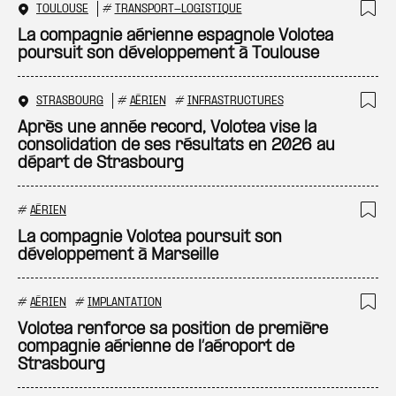
TOULOUSE
#
TRANSPORT-LOGISTIQUE
Ajo
La compagnie aérienne espagnole Volotea
poursuit son développement à Toulouse
STRASBOURG
#
AÉRIEN
#
INFRASTRUCTURES
Ajo
Après une année record, Volotea vise la
consolidation de ses résultats en 2026 au
départ de Strasbourg
#
AÉRIEN
Ajo
La compagnie Volotea poursuit son
développement à Marseille
#
AÉRIEN
#
IMPLANTATION
Ajo
Volotea renforce sa position de première
compagnie aérienne de l’aéroport de
Strasbourg