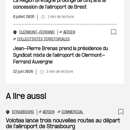
La Région Bretagne prolonge de cinq ans la
concession de l’aéroport de Brest
8 juillet 2026
1 min de lecture
CLERMONT-FERRAND
#
AÉRIEN
Ajout
#
COLLECTIVITÉS TERRITORIALES
Jean-Pierre Brenas prend la présidence du
Syndicat mixte de l'aéroport de Clermont-
Ferrand Auvergne
22 juin 2026
2 min de lecture
A lire aussi
STRASBOURG
#
AÉRIEN
#
COMMERCIAL
Ajo
Volotea lance trois nouvelles routes au départ
de l’aéroport de Strasbourg