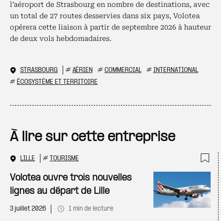
l’aéroport de Strasbourg en nombre de destinations, avec
un total de 27 routes desservies dans six pays, Volotea
opérera cette liaison à partir de septembre 2026 à hauteur
de deux vols hebdomadaires.
STRASBOURG
#
AÉRIEN
#
COMMERCIAL
#
INTERNATIONAL
#
ÉCOSYSTÈME ET TERRITOIRE
À lire sur cette entreprise
LILLE
#
TOURISME
Ajo
Volotea ouvre trois nouvelles
lignes au départ de Lille
3 juillet 2026
1 min de lecture