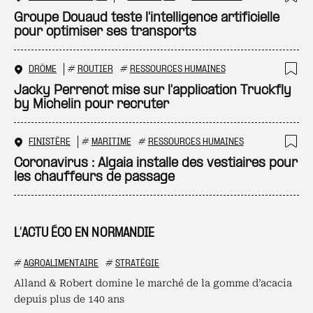
Ajo
Groupe Douaud teste l'intelligence artificielle
pour optimiser ses transports
DRÔME
#
ROUTIER
#
RESSOURCES HUMAINES
Ajo
Jacky Perrenot mise sur l'application Truckfly
by Michelin pour recruter
FINISTÈRE
#
MARITIME
#
RESSOURCES HUMAINES
Ajo
Coronavirus : Algaia installe des vestiaires pour
les chauffeurs de passage
L’ACTU ÉCO EN NORMANDIE
#
AGROALIMENTAIRE
#
STRATÉGIE
Alland & Robert domine le marché de la gomme d’acacia
depuis plus de 140 ans