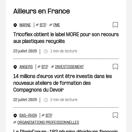
Ailleurs en France
MARNE
#
BTP
#
PME
Ajout
Tricoflex obtient le label MORE pour son recours
aux plastiques recyclés
23 juillet 2026
1 min de lecture
ANGERS
#
BTP
#
INVESTISSEMENT
Ajout
14 millions d’euros vont être investis dans les
nouveaux ateliers de formation des
Compagnons du Devoir
22 juillet 2026
2 min de lecture
BAS-RHIN
#
BTP
Ajout
#
ORGANISATIONS PROFESSIONNELLES