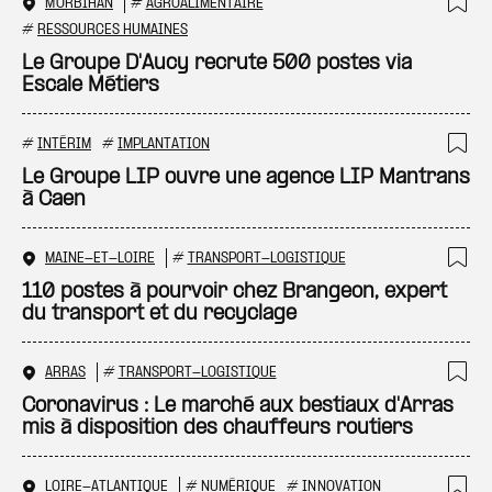
MORBIHAN
#
AGROALIMENTAIRE
Ajo
#
RESSOURCES HUMAINES
Le Groupe D'Aucy recrute 500 postes via
Escale Métiers
#
INTÉRIM
#
IMPLANTATION
Ajo
Le Groupe LIP ouvre une agence LIP Mantrans
à Caen
MAINE-ET-LOIRE
#
TRANSPORT-LOGISTIQUE
Ajo
110 postes à pourvoir chez Brangeon, expert
du transport et du recyclage
ARRAS
#
TRANSPORT-LOGISTIQUE
Ajo
Coronavirus : Le marché aux bestiaux d'Arras
mis à disposition des chauffeurs routiers
LOIRE-ATLANTIQUE
#
NUMÉRIQUE
#
INNOVATION