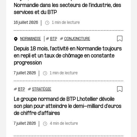
Normandie dans les secteurs de l’industrie, des
services et du BTP
16 juillet 2026
1 min de lecture
NORMANDIE
#
BTP
#
CONJONCTURE
Ajout
Depuis 18 mois, l’activité en Normandie toujours
en repli et un taux de chômage en constante
progression
7 juillet 2026
1 min de lecture
#
BTP
#
STRATÉGIE
Ajout
Le groupe normand de BTP Lhotellier dévoile
son plan pour atteindre le demi-milliard d’euros
de chiffre d’affaires
7 juillet 2026
4 min de lecture