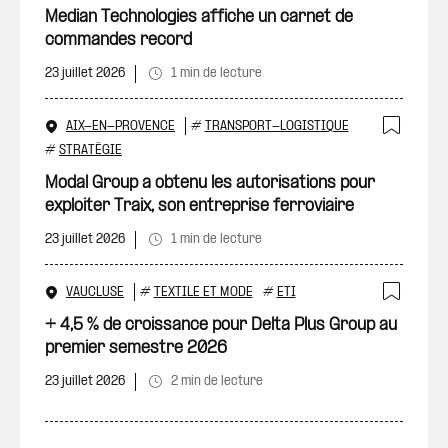
Ajout
Median Technologies affiche un carnet de
commandes record
23 juillet 2026
1 min de lecture
AIX-EN-PROVENCE
#
TRANSPORT-LOGISTIQUE
Ajout
#
STRATÉGIE
Modal Group a obtenu les autorisations pour
exploiter Traix, son entreprise ferroviaire
23 juillet 2026
1 min de lecture
VAUCLUSE
#
TEXTILE ET MODE
#
ETI
Ajout
+ 4,5 % de croissance pour Delta Plus Group au
premier semestre 2026
23 juillet 2026
2 min de lecture