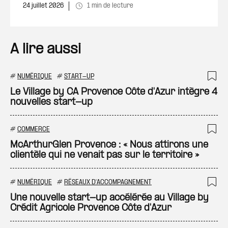
24 juillet 2026
1 min de lecture
A lire aussi
#
NUMÉRIQUE
#
START-UP
Ajo
Le Village by CA Provence Côte d'Azur intègre 4
nouvelles start-up
#
COMMERCE
Ajo
McArthurGlen Provence : « Nous attirons une
clientèle qui ne venait pas sur le territoire »
#
NUMÉRIQUE
#
RÉSEAUX D'ACCOMPAGNEMENT
Ajo
Une nouvelle start-up accélérée au Village by
Crédit Agricole Provence Côte d'Azur