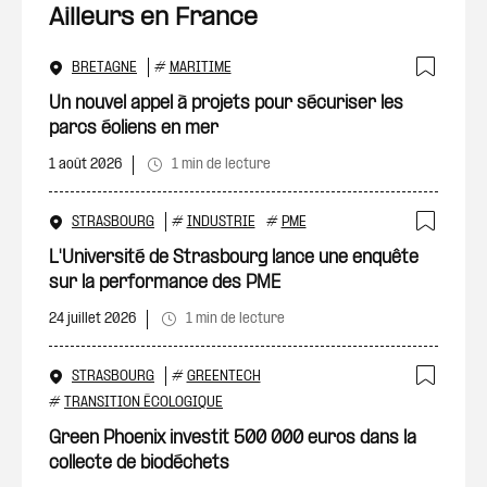
Ailleurs en France
BRETAGNE
#
MARITIME
Ajout
Un nouvel appel à projets pour sécuriser les
parcs éoliens en mer
1 août 2026
1 min de lecture
STRASBOURG
#
INDUSTRIE
#
PME
Ajout
L'Université de Strasbourg lance une enquête
sur la performance des PME
24 juillet 2026
1 min de lecture
STRASBOURG
#
GREENTECH
Ajout
#
TRANSITION ÉCOLOGIQUE
Green Phoenix investit 500 000 euros dans la
collecte de biodéchets