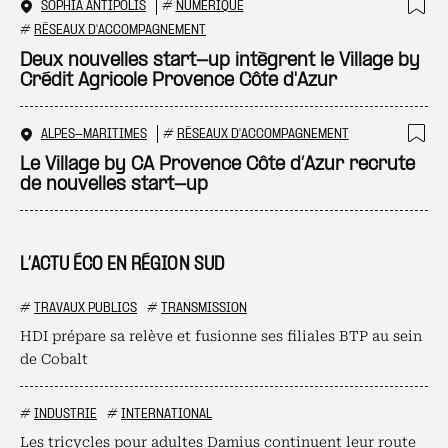
SOPHIA ANTIPOLIS
#
NUMÉRIQUE
Ajo
#
RÉSEAUX D'ACCOMPAGNEMENT
Deux nouvelles start-up intègrent le Village by
Crédit Agricole Provence Côte d'Azur
ALPES-MARITIMES
#
RÉSEAUX D'ACCOMPAGNEMENT
Ajo
Le Village by CA Provence Côte d’Azur recrute
de nouvelles start-up
L’ACTU ÉCO EN RÉGION SUD
#
TRAVAUX PUBLICS
#
TRANSMISSION
HDI prépare sa relève et fusionne ses filiales BTP au sein
de Cobalt
#
INDUSTRIE
#
INTERNATIONAL
Les tricycles pour adultes Damius continuent leur route