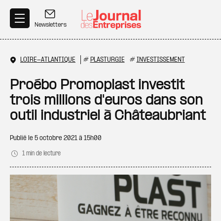
Aller au contenu principal
Newsletters
LOIRE-ATLANTIQUE
#
PLASTURGIE
#
INVESTISSEMENT
Proébo Promoplast investit
trois millions d'euros dans son
outil industriel à Châteaubriant
Publié le
5 octobre 2021 à 15h00
1 min de lecture