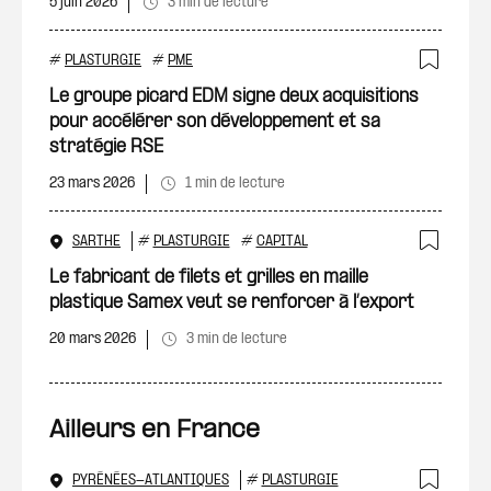
5 juin 2026
3 min de lecture
#
PLASTURGIE
#
PME
Ajout
Le groupe picard EDM signe deux acquisitions
pour accélérer son développement et sa
stratégie RSE
23 mars 2026
1 min de lecture
SARTHE
#
PLASTURGIE
#
CAPITAL
Ajout
Le fabricant de filets et grilles en maille
plastique Samex veut se renforcer à l’export
20 mars 2026
3 min de lecture
Ailleurs en France
PYRÉNÉES-ATLANTIQUES
#
PLASTURGIE