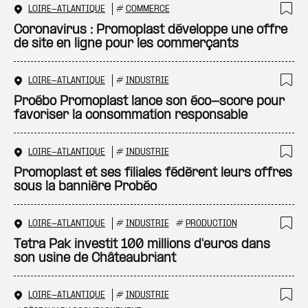
LOIRE-ATLANTIQUE
#
COMMERCE
Ajo
Coronavirus : Promoplast développe une offre
de site en ligne pour les commerçants
LOIRE-ATLANTIQUE
#
INDUSTRIE
Ajo
Proébo Promoplast lance son éco-score pour
favoriser la consommation responsable
LOIRE-ATLANTIQUE
#
INDUSTRIE
Ajo
Promoplast et ses filiales fédèrent leurs offres
sous la bannière Probéo
LOIRE-ATLANTIQUE
#
INDUSTRIE
#
PRODUCTION
Ajo
Tetra Pak investit 100 millions d'euros dans
son usine de Châteaubriant
LOIRE-ATLANTIQUE
#
INDUSTRIE