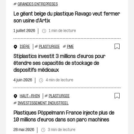
Ajout
#
GRANDES ENTREPRISES
Le géant belge du plastique Ravago veut fermer
son usine d'Artix
1 juillet 2026
1 min de lecture
ISÈRE
#
PLASTURGIE
#
PME
Ajout
Stiplastics investit 3 millions d’euros pour
étendre ses capacités de stockage de
dispositifs médicaux
4 juin 2026
4 min de lecture
HAUT-RHIN
#
PLASTURGIE
Ajout
#
INVESTISSEMENT INDUSTRIEL
Plastiques Pöppelmann France injecte plus de
10 millions d’euros dans son parc machines
28 mai 2026
3 min de lecture