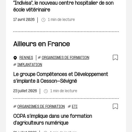
"Indivisa", le nouveau centre hospitalier de son
école vétérinaire
17 avril 2026
1 min de lecture
Ailleurs en France
RENNES
#
ORGANISMES DE FORMATION
Ajout
#
IMPLANTATION
Le groupe Compétences et Développement
s'implante à Cesson-Sévigné
23 juillet 2026
1 min de lecture
#
ORGANISMES DE FORMATION
#
ETI
Ajout
CCPA s’implique dans une formation
d’agriculteurs numérique