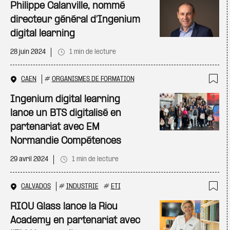
Ajo
Philippe Calanville, nommé
directeur général d’Ingenium
digital learning
28 juin 2024
1 min de lecture
CAEN
#
ORGANISMES DE FORMATION
Ajo
Ingenium digital learning
lance un BTS digitalisé en
partenariat avec EM
Normandie Compétences
29 avril 2024
1 min de lecture
CALVADOS
#
INDUSTRIE
#
ETI
Ajo
RIOU Glass lance la Riou
Academy en partenariat avec