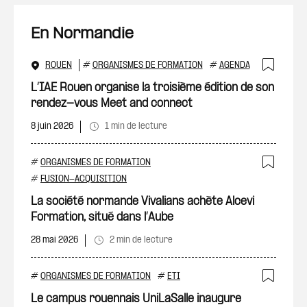
En Normandie
ROUEN
#
ORGANISMES DE FORMATION
#
AGENDA
Ajout
L’IAE Rouen organise la troisième édition de son
rendez-vous Meet and connect
8 juin 2026
1 min de lecture
#
ORGANISMES DE FORMATION
Ajout
#
FUSION-ACQUISITION
La société normande Vivalians achète Alcevi
Formation, situé dans l’Aube
28 mai 2026
2 min de lecture
#
ORGANISMES DE FORMATION
#
ETI
Ajout
Le campus rouennais UniLaSalle inaugure