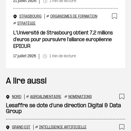
21 juillet 2026
1 min de lecture
STRASBOURG
#
ORGANISMES DE FORMATION
Ajout
#
STRATÉGIE
L'Université de Strasbourg obtient 7,2 millions
d'euros pour poursuivre l'alliance européenne
EPICUR
17 juillet 2026
1 min de lecture
A lire aussi
NORD
#
AGROALIMENTAIRE
#
NOMINATIONS
Ajo
Lesaffre se dote d’une direction Digital & Data
Group
GRAND EST
#
INTELLIGENCE ARTIFICIELLE