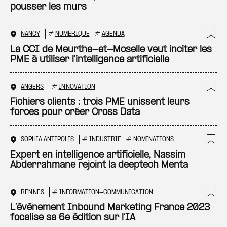
pousser les murs
NANCY
#
NUMÉRIQUE
#
AGENDA
Ajo
La CCI de Meurthe-et-Moselle veut inciter les
PME à utiliser l'intelligence artificielle
ANGERS
#
INNOVATION
Ajo
Fichiers clients : trois PME unissent leurs
forces pour créer Cross Data
SOPHIA ANTIPOLIS
#
INDUSTRIE
#
NOMINATIONS
Ajo
Expert en intelligence artificielle, Nassim
Abderrahmane rejoint la deeptech Menta
RENNES
#
INFORMATION-COMMUNICATION
Ajo
L’événement Inbound Marketing France 2023
focalise sa 6e édition sur l’IA