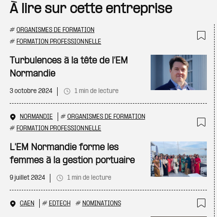
À lire sur cette entreprise
#
ORGANISMES DE FORMATION
#
FORMATION PROFESSIONNELLE
Ajo
Turbulences à la tête de l’EM
Normandie
3 octobre 2024
1 min de lecture
NORMANDIE
#
ORGANISMES DE FORMATION
#
FORMATION PROFESSIONNELLE
Ajo
L'EM Normandie forme les
femmes à la gestion portuaire
9 juillet 2024
1 min de lecture
CAEN
#
EDTECH
#
NOMINATIONS