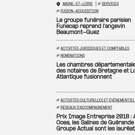
MAINE-ET-LOIRE
#
SERVICES
#
FUSION-ACQUISITION
Le groupe funéraire parisien
Funecap reprend l’angevin
Beaumont-Guez
#
ACTIVITÉS JURIDIQUES ET COMPTABLES
#
NOMINATIONS
Les chambres départemental
des notaires de Bretagne et L
Atlantique fusionnent
#
ACTIVITÉS CULTURELLES ET ÉVÉNEMENTIEL
#
RÉSEAUX D'ACCOMPAGNEMENT
Prix Image Entreprise 2018 : A
Ocea, les Salines de Guérande 
Groupe Actual sont les lauréa