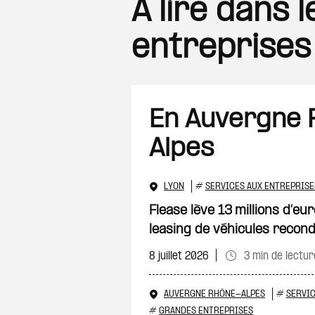
A lire dans 
entreprises
En Auvergne
Alpes
LYON
#
SERVICES AUX ENTREPRISE
Flease lève 13 millions d’eu
leasing de véhicules recond
8 juillet 2026
3 min de lectur
AUVERGNE RHÔNE-ALPES
#
SERVIC
#
GRANDES ENTREPRISES