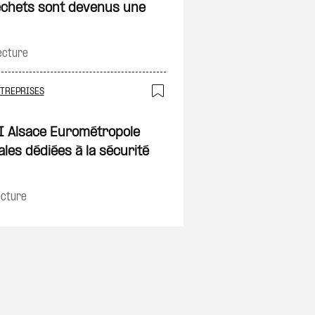
on
échets sont devenus une
ecture
NTREPRISES
Ajouter à ma sélec
on
I Alsace Eurométropole
les dédiées à la sécurité
ecture