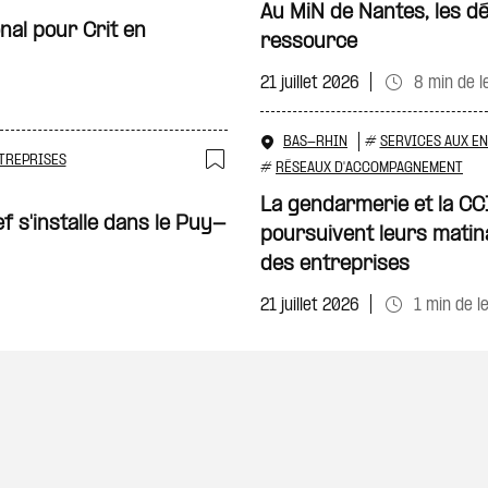
Ajouter à ma sélecti
Au MiN de Nantes, les d
nal pour Crit en
ressource
21 juillet 2026
8 min de l
BAS-RHIN
#
SERVICES AUX E
TREPRISES
#
RÉSEAUX D'ACCOMPAGNEMENT
Ajouter à ma sélecti
La gendarmerie et la CC
s'installe dans le Puy-
poursuivent leurs matina
des entreprises
21 juillet 2026
1 min de l