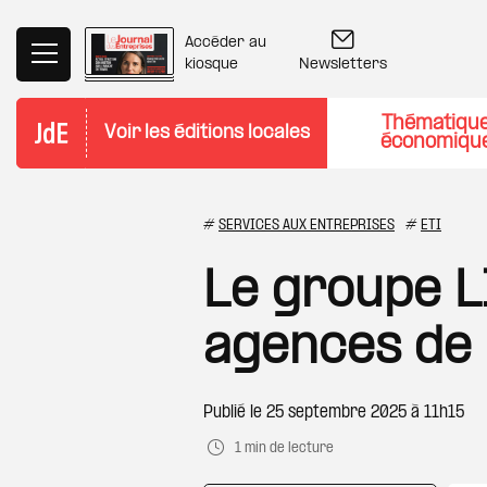
Aller au contenu principal
Accéder au
Newsletters
kiosque
Thématiqu
Voir les éditions locales
économiqu
#
SERVICES AUX ENTREPRISES
#
ETI
Le groupe L
agences de
Publié le
25 septembre 2025 à 11h15
1 min de lecture