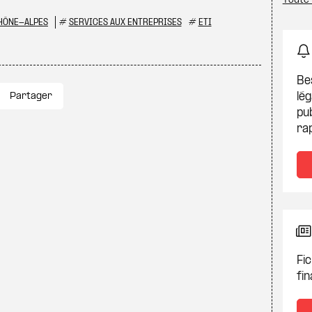
Toute 
HÔNE-ALPES
#
SERVICES AUX ENTREPRISES
#
ETI
Be
Partager
lég
pub
ra
Fic
fin