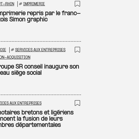
UT-RHIN
#
IMPRIMERIE
 à ma sélection
Ajouter à ma sél
mprimerie repris par le franc-
ois Simon graphic
OIE
#
SERVICES AUX ENTREPRISES
 à ma sélection
Ajouter à ma sél
ON-ACQUISITION
roupe SR conseil inaugure son
eau siège social
ICES AUX ENTREPRISES
 à ma sélection
Ajouter à ma sél
otaires bretons et ligériens
ncent la fusion de leurs
bres départementales