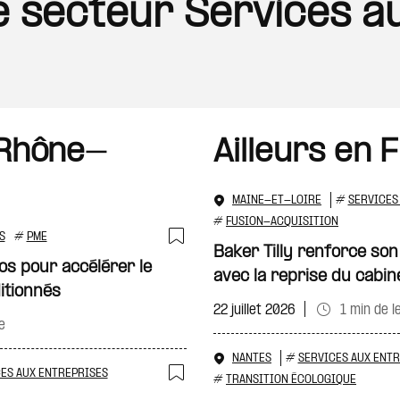
le secteur Services a
 Rhône-
Ailleurs en 
MAINE-ET-LOIRE
#
SERVICES
#
FUSION-ACQUISITION
S
#
PME
Baker Tilly renforce son
Ajouter à ma sélecti
ros pour accélérer le
avec la reprise du cabin
itionnés
22 juillet 2026
1 min de l
e
NANTES
#
SERVICES AUX ENT
ES AUX ENTREPRISES
#
TRANSITION ÉCOLOGIQUE