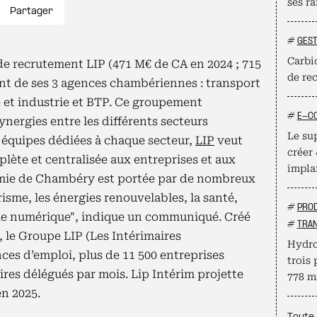
ses ra
Partager
#
GEST
Carbio
de recrutement LIP (471 M€ de CA en 2024 ; 715
de re
nt de ses 3 agences chambériennes : transport
re et industrie et BTP. Ce groupement
#
E-C
synergies entre les différents secteurs
Le su
 équipes dédiées à chaque secteur,
LIP
veut
créer
plète et centralisée aux entreprises et aux
impla
omie de Chambéry est portée par de nombreux
isme, les énergies renouvelables, la santé,
#
PROD
et le numérique", indique un communiqué. Créé
#
TRAN
, le Groupe LIP (Les Intérimaires
Hydro
es d’emploi, plus de 11 500 entreprises
trois 
aires délégués par mois. Lip Intérim projette
778 mi
en 2025.