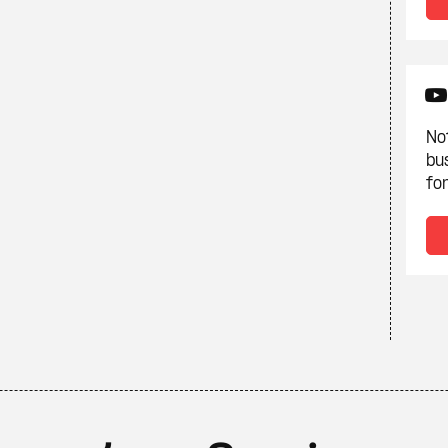
Not
bu
fon