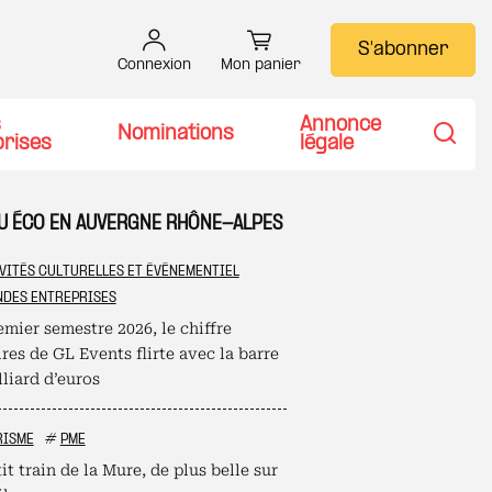
S'abonner
Connexion
Mon panier
s
Annonce
Nominations
prises
légale
Recher
TU ÉCO EN AUVERGNE RHÔNE-ALPES
VITÉS CULTURELLES ET ÉVÉNEMENTIEL
DES ENTREPRISES
mier semestre 2026, le chiffre
ires de GL Events flirte avec la barre
liard d’euros
RISME
#
PME
it train de la Mure, de plus belle sur