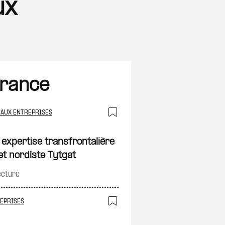
ux
France
 AUX ENTREPRISES
Ajouter à ma sélec
 expertise transfrontalière
on
et nordiste Tytgat
ecture
REPRISES
Ajouter à ma sélec