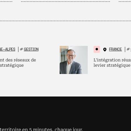
NE-ALPES
#
GESTION
FRANCE
#
nt des réseaux de
L’intégration réus
 stratégique
levier stratégique
territoire en 5 minutes, chaque jour.