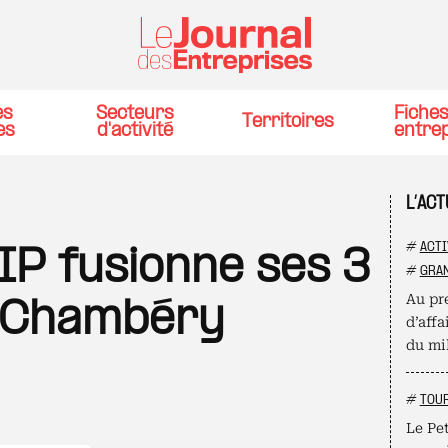
es
Secteurs
Fiche
Territoires
es
d'activité
entre
L’AC
#
ACTI
IP fusionne ses 3
#
GRAN
Au pre
 Chambéry
d’affa
du mil
#
TOU
Le Pet