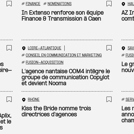
#
FINANCE
#
NOMINATIONS
HA
Ajouter à ma sélection
Ajouter
In Extenso renforce son équipe
AZ I
Finance & Transmission à Caen
comt
LOIRE-ATLANTIQUE
SAV
Ajouter à ma sélection
Ajouter
#
CONSEIL EN COMMUNICATION ET MARKETING
#
FUSI
#
FUSION-ACQUISITION
es
Le g
oire-
nouv
L’agence nantaise COM4 intègre le
groupe de communication Copylot
et devient Nooma
RHÔNE
#
SERV
Ajouter à ma sélection
Ajouter
Kiss the Bride nomme trois
Les n
directrices d'agences
anno
plix,
cham
et le
ts