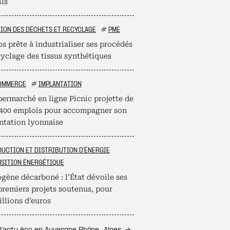
ils
ION DES DÉCHETS ET RECYCLAGE
#
PME
s prête à industrialiser ses procédés
cyclage des tissus synthétiques
OMMERCE
#
IMPLANTATION
permarché en ligne Picnic projette de
 400 emplois pour accompagner son
ntation lyonnaise
UCTION ET DISTRIBUTION D'ÉNERGIE
SITION ÉNERGÉTIQUE
gène décarboné : l’État dévoile ses
premiers projets soutenus, pour
llions d’euros