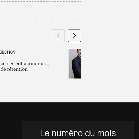
Précédent
Suivant
GESTION
GRAND ES
sie des collaborateurs,
Labels et plate
 de rétention
pour dirigeants
Le numéro du mois