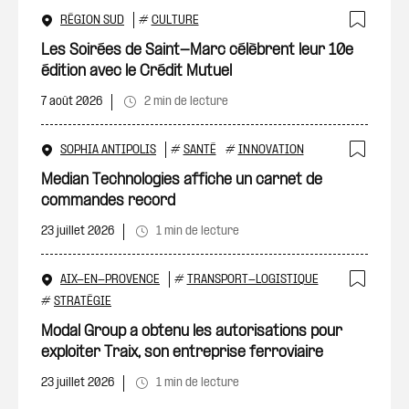
RÉGION SUD
#
CULTURE
Ajout
Les Soirées de Saint-Marc célèbrent leur 10e
édition avec le Crédit Mutuel
7 août 2026
2 min de lecture
SOPHIA ANTIPOLIS
#
SANTÉ
#
INNOVATION
Ajout
Median Technologies affiche un carnet de
commandes record
23 juillet 2026
1 min de lecture
AIX-EN-PROVENCE
#
TRANSPORT-LOGISTIQUE
Ajout
#
STRATÉGIE
Modal Group a obtenu les autorisations pour
exploiter Traix, son entreprise ferroviaire
23 juillet 2026
1 min de lecture