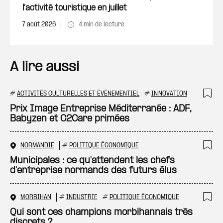
l’activité touristique en juillet
7 août 2026
4 min de lecture
A lire aussi
#
ACTIVITÉS CULTURELLES ET ÉVÉNEMENTIEL
#
INNOVATION
Ajo
Prix Image Entreprise Méditerranée : ADF,
Babyzen et C2Care primées
NORMANDIE
#
POLITIQUE ÉCONOMIQUE
Ajo
Municipales : ce qu'attendent les chefs
d'entreprise normands des futurs élus
MORBIHAN
#
INDUSTRIE
#
POLITIQUE ÉCONOMIQUE
Ajo
Qui sont ces champions morbihannais très
discrets ?