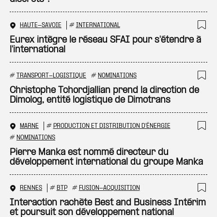
HAUTE-SAVOIE
#
INTERNATIONAL
Ajo
Eurex intègre le réseau SFAI pour s'étendre à
l'international
#
TRANSPORT-LOGISTIQUE
#
NOMINATIONS
Ajo
Christophe Tchordjallian prend la direction de
Dimolog, entité logistique de Dimotrans
MARNE
#
PRODUCTION ET DISTRIBUTION D'ÉNERGIE
Ajo
#
NOMINATIONS
Pierre Manka est nommé directeur du
développement international du groupe Manka
RENNES
#
BTP
#
FUSION-ACQUISITION
Ajo
Interaction rachète Best and Business Intérim
et poursuit son développement national