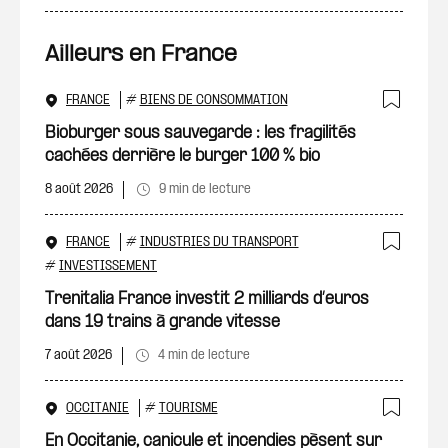
Ailleurs en France
FRANCE
#
BIENS DE CONSOMMATION
Ajout
Bioburger sous sauvegarde : les fragilités
cachées derrière le burger 100 % bio
8 août 2026
9 min de lecture
FRANCE
#
INDUSTRIES DU TRANSPORT
Ajout
#
INVESTISSEMENT
Trenitalia France investit 2 milliards d’euros
dans 19 trains à grande vitesse
7 août 2026
4 min de lecture
OCCITANIE
#
TOURISME
Ajout
En Occitanie, canicule et incendies pèsent sur