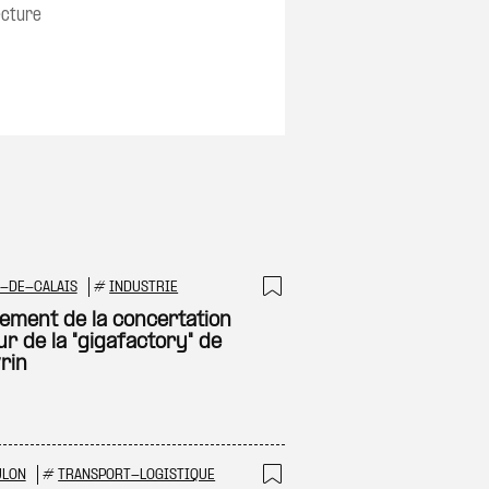
ecture
-DE-CALAIS
#
INDUSTRIE
 à ma sélection
Ajouter à ma sél
ement de la concertation
r de la "gigafactory" de
rin
ULON
#
TRANSPORT-LOGISTIQUE