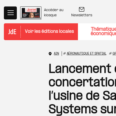
Aller au contenu principal
Accéder au
Newsletters
kiosque
Thématiqu
Voir les éditions locales
économiqu
AIN
#
AÉRONAUTIQUE ET SPATIAL
#
G
Lancement d
concertatio
l’usine de S
Systems sur