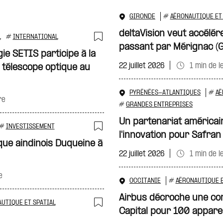
GIRONDE
#
AÉRONAUTIQUE ET 
deltaVision veut accélére
L
#
INTERNATIONAL
passant par Mérignac (G
Ajouter à ma sélecti
gie SETIS participe à la
22 juillet 2026
1 min de l
 télescope optique au
PYRÉNÉES-ATLANTIQUES
#
AÉ
re
#
GRANDES ENTREPRISES
Un partenariat américai
#
INVESTISSEMENT
l'innovation pour Safran
Ajouter à ma sélecti
que aindinois Duqueine à
22 juillet 2026
1 min de l
e
OCCITANIE
#
AÉRONAUTIQUE E
Airbus décroche une c
UTIQUE ET SPATIAL
Capital pour 100 appare
Ajouter à ma sélecti