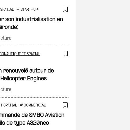
SPATIAL
#
START-UP
Ajouter à ma sélec
r son industrialisation en
ironde)
on
ecture
RONAUTIQUE ET SPATIAL
Ajouter à ma sélec
n renouvelé autour de
 Helicopter Engines
on
ecture
T SPATIAL
#
COMMERCIAL
Ajouter à ma sélec
ommande de SMBC Aviation
ils de type A320neo
on