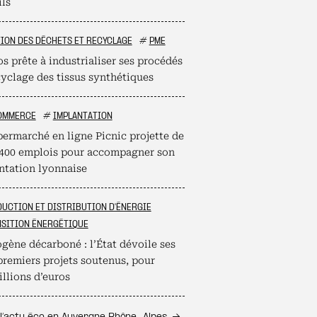
ils
ION DES DÉCHETS ET RECYCLAGE
#
PME
s prête à industrialiser ses procédés
cyclage des tissus synthétiques
OMMERCE
#
IMPLANTATION
permarché en ligne Picnic projette de
 400 emplois pour accompagner son
ntation lyonnaise
UCTION ET DISTRIBUTION D'ÉNERGIE
SITION ÉNERGÉTIQUE
gène décarboné : l’État dévoile ses
premiers projets soutenus, pour
llions d’euros