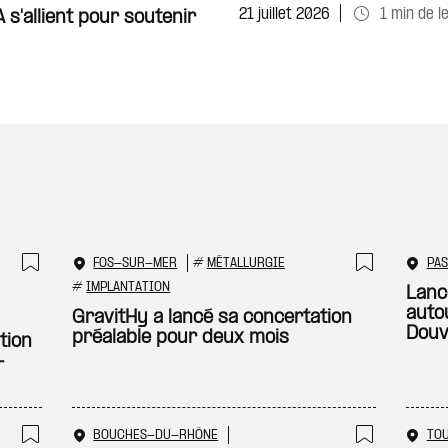
21 juillet 2026
1 min de l
 s'allient pour soutenir
FOS-SUR-MER
#
MÉTALLURGIE
PAS
Ajouter à ma sélection
Ajouter
#
IMPLANTATION
Lanc
autou
GravitHy a lancé sa concertation
Douv
préalable pour deux mois
tion
-
BOUCHES-DU-RHÔNE
TO