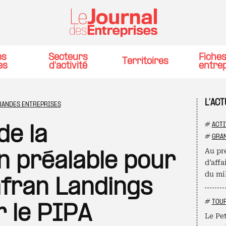
es
Secteurs
Fiche
Territoires
es
d'activité
entre
L’AC
RANDES ENTREPRISES
#
ACTI
e la
#
GRAN
Au pre
n préalable pour
d’affa
du mil
afran Landings
#
TOU
 le PIPA
Le Pet