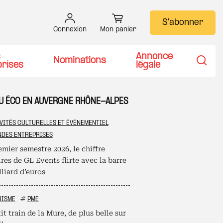
S'abonner
Connexion
Mon panier
s
Annonce
Nominations
prises
légale
Recher
TU ÉCO EN AUVERGNE RHÔNE-ALPES
VITÉS CULTURELLES ET ÉVÉNEMENTIEL
DES ENTREPRISES
mier semestre 2026, le chiffre
ires de GL Events flirte avec la barre
liard d’euros
RISME
#
PME
it train de la Mure, de plus belle sur