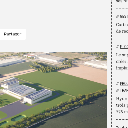
ses ra
#
GEST
Carbio
de re
Partager
#
E-C
Le su
créer
impla
#
PROD
#
TRAN
Hydro
trois 
778 mi