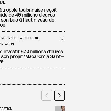
 à ma sélection
Ajouter à ma sél
TAL
étropole toulonnaise reçoit
aide de 40 millions d'euros
 son bus à haut niveau de
ice
LENCIENNES
#
INDUSTRIE
 à ma sélection
Ajouter à ma sél
ANTATION
 investit 500 millions d’euros
 son projet "Macaron" à Saint-
ve
Précédent
Suivant
GESTION
GRAND ES