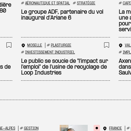
Ajouter à ma sélection
Ajouter
#
AÉRONAUTIQUE ET SPATIAL
#
STRATÉGIE
#
CAPI
dière
180
Le groupe ADF, partenaire du vol
La m
inaugural d’Ariane 6
une 
pour
serv
MOSELLE
#
PLASTURGIE
VA
Ajouter à ma sélection
Ajouter
#
INVESTISSEMENT INDUSTRIEL
#
IMPL
Le public se soucie de "l’impact sur
Axens
és de
l’emploi" de l’usine de recyclage de
dans
Loop Industries
Saul
NE-ALPES
#
GESTION
FRANCE
#