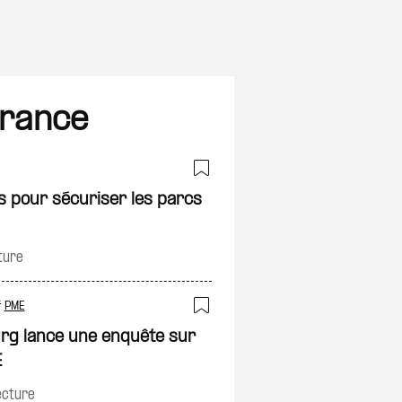
France
on
Ajouter à ma sélec
s pour sécuriser les parcs
ture
#
PME
on
Ajouter à ma sélec
urg lance une enquête sur
E
ecture