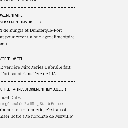
OALIMENTAIRE
STISSEMENT IMMOBILIER
N de Rungis et Dunkerque-Port
ent pour créer un hub agroalimentaire
éen
STRIE
#
ETI
 verrière Miroiteries Dubrulle fait
 l’artisanat dans l’ère de l’IA
STRIE
#
INVESTISSEMENT IMMOBILIER
nuel Dubs
teur général de Zwilling Staub France
boner notre fonderie, c’est aussi
iser notre site nordiste de Merville"