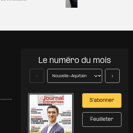
Le numéro du mois
Précédent
Suivant
S'abonner
Feuilleter