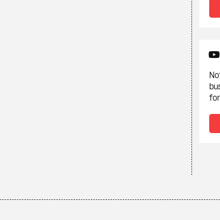
Not
bu
fon