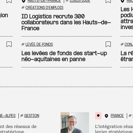
HAUTS-DE-FRANCE
#
LOGISTIQUE
HA
Ajouter à ma sélection
Ajouter
#
CRÉATIONS D'EMPLOIS
Les 
gion
podi
ID Logistics recrute 300
attra
collaborateurs dans les Hauts-de-
inve
France
#
LEVÉE DE FONDS
#
CON
Ajouter à ma sélection
Ajouter
Les levées de fonds des start-up
La r
néo-aquitaines en panne
étra
NE-ALPES
#
GESTION
FRANCE
#
nt des réseaux de
L’intégration réus
 stratégique
levier stratégique