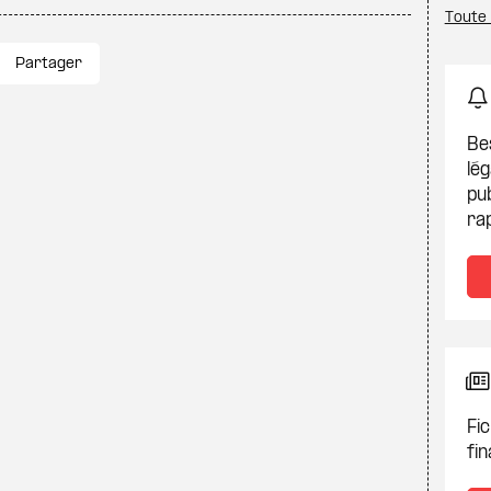
Toute
Partager
Be
lég
pub
ra
Fic
fin