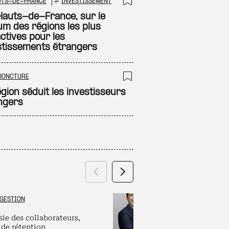
UTS-DE-FRANCE
#
INVESTISSEMENT
 à ma sélection
Ajouter à ma sél
Hauts-de-France, sur le
um des régions les plus
ctives pour les
stissements étrangers
JONCTURE
 à ma sélection
Ajouter à ma sél
égion séduit les investisseurs
ngers
Précédent
Suivant
GESTION
GRAND ES
sie des collaborateurs,
Labels et plate
 de rétention
pour dirigeants