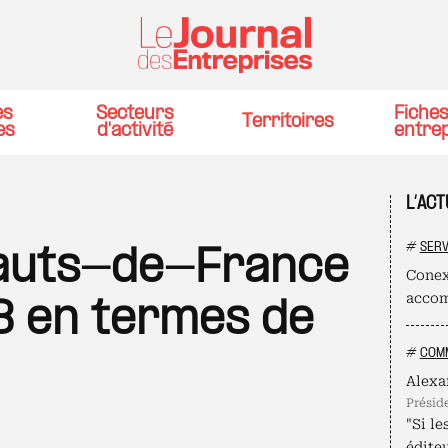
es
Secteurs
Fiche
Territoires
es
d'activité
entre
L’AC
#
SERV
Hauts-de-France
Conex
accom
 3 en termes de
#
COMM
Alexa
présid
"Si le
édite