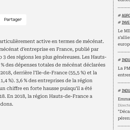
#
AGR
Partager
#
INVE
Le MI
s’alli
articulièrement active en termes de mécénat.
europ
mécénat d’entreprise en France, publié par
op 3 des régions les plus généreuses. Les Hauts-
#
INDU
5 % des dépenses totales de mécénat déclarées
La PME
2018, derrière l’Ile-de-France (55,5 %) et la
entrer
4 %). 3,6 % des entreprises de la région
 chiffre en forte hausse puisqu’il a été
#
INDU
018. En 2018, la région Hauts-de-France a
Emma
 dons.
direc
"Décar
pérenn