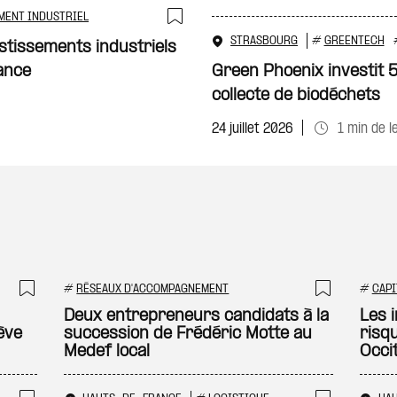
MENT INDUSTRIEL
Ajouter à ma sélecti
STRASBOURG
#
GREENTECH
stissements industriels
ance
Green Phoenix investit 
collecte de biodéchets
24 juillet 2026
1 min de l
#
RÉSEAUX D'ACCOMPAGNEMENT
#
CAPI
Ajouter à ma sélection
Ajouter
Deux entrepreneurs candidats à la
Les 
ève
succession de Frédéric Motte au
risq
Medef local
Occi