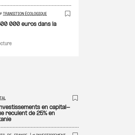
on
#
TRANSITION ÉCOLOGIQUE
Ajouter à ma sélec
500 000 euros dans la
ecture
TAL
 à ma sélection
Ajouter à ma sél
investissements en capital-
ue reculent de 25% en
tanie