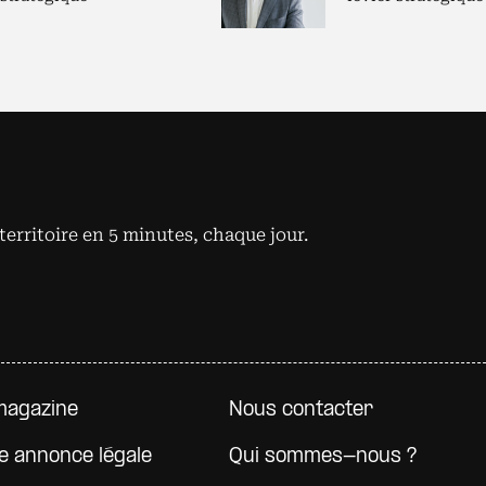
territoire en 5 minutes, chaque jour.
e page
magazine
Nous contacter
e annonce légale
Qui sommes-nous ?