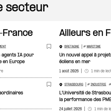
le secteur
-France
Ailleurs en 
MENT
BRETAGNE
#
MARITIME
Ajouter à ma sélecti
 agents IA pour
Un nouvel appel à projet
e en Europe
éoliens en mer
re
1 août 2026
1 min de lec
STRASBOURG
#
INDUSTRIE
Ajouter à ma sélecti
aordinaires
L'Université de Strasbo
la performance des PM
24 juillet 2026
1 min de l