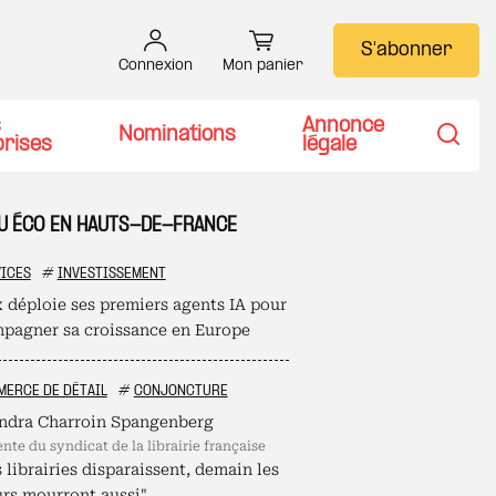
S'abonner
Connexion
Mon panier
s
Annonce
Nominations
prises
légale
Recher
TU ÉCO EN HAUTS-DE-FRANCE
ICES
#
INVESTISSEMENT
 déploie ses premiers agents IA pour
pagner sa croissance en Europe
ERCE DE DÉTAIL
#
CONJONCTURE
ndra Charroin Spangenberg
ente du syndicat de la librairie française
s librairies disparaissent, demain les
urs mourront aussi"