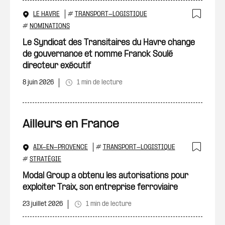
LE HAVRE
#
TRANSPORT-LOGISTIQUE
Ajout
#
NOMINATIONS
Le Syndicat des Transitaires du Havre change
de gouvernance et nomme Franck Soulé
directeur exécutif
8 juin 2026
1 min de lecture
Ailleurs en France
AIX-EN-PROVENCE
#
TRANSPORT-LOGISTIQUE
Ajout
#
STRATÉGIE
Modal Group a obtenu les autorisations pour
exploiter Traix, son entreprise ferroviaire
23 juillet 2026
1 min de lecture