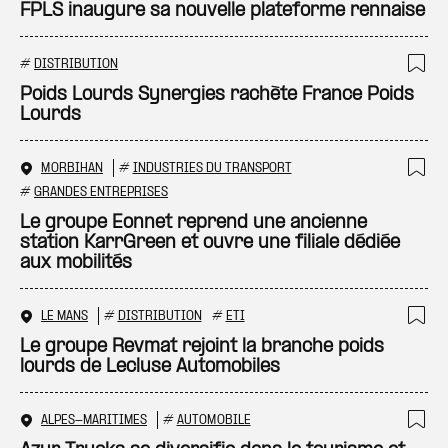
Ajo
FPLS inaugure sa nouvelle plateforme rennaise
#
DISTRIBUTION
Ajo
Poids Lourds Synergies rachète France Poids
Lourds
MORBIHAN
#
INDUSTRIES DU TRANSPORT
Ajo
#
GRANDES ENTREPRISES
Le groupe Eonnet reprend une ancienne
station KarrGreen et ouvre une filiale dédiée
aux mobilités
LE MANS
#
DISTRIBUTION
#
ETI
Ajo
Le groupe Revmat rejoint la branche poids
lourds de Lecluse Automobiles
ALPES-MARITIMES
#
AUTOMOBILE