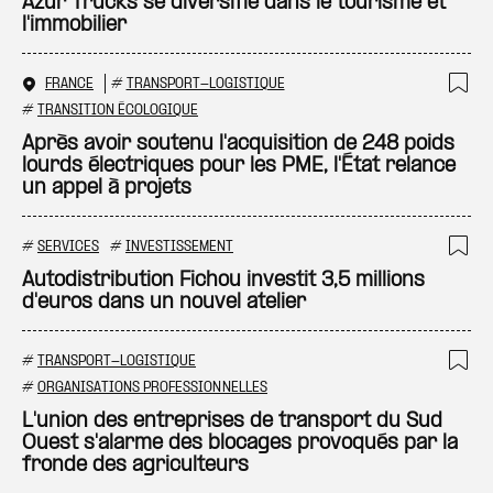
Ajo
Azur Trucks se diversifie dans le tourisme et
l'immobilier
FRANCE
#
TRANSPORT-LOGISTIQUE
Ajo
#
TRANSITION ÉCOLOGIQUE
Après avoir soutenu l'acquisition de 248 poids
lourds électriques pour les PME, l'État relance
un appel à projets
#
SERVICES
#
INVESTISSEMENT
Ajo
Autodistribution Fichou investit 3,5 millions
d'euros dans un nouvel atelier
#
TRANSPORT-LOGISTIQUE
Ajo
#
ORGANISATIONS PROFESSIONNELLES
L'union des entreprises de transport du Sud
Ouest s'alarme des blocages provoqués par la
fronde des agriculteurs