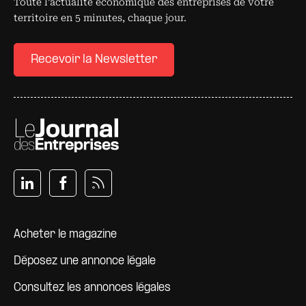
Toute l’actualité économique des entreprises de votre
territoire en 5 minutes, chaque jour.
Recevoir la Newsletter
Pied de page
Acheter le magazine
Déposez une annonce légale
Consultez les annonces légales