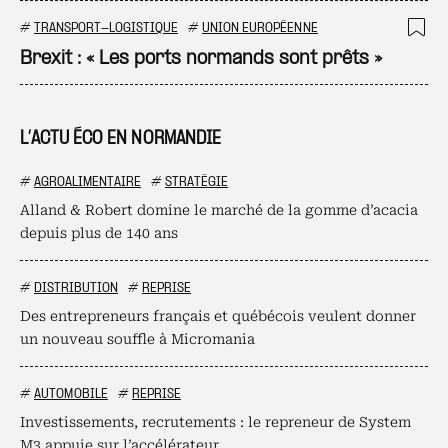
#
TRANSPORT-LOGISTIQUE
#
UNION EUROPÉENNE
Ajo
Brexit : « Les ports normands sont prêts »
L’ACTU ÉCO EN NORMANDIE
#
AGROALIMENTAIRE
#
STRATÉGIE
Alland & Robert domine le marché de la gomme d’acacia
depuis plus de 140 ans
#
DISTRIBUTION
#
REPRISE
Des entrepreneurs français et québécois veulent donner
un nouveau souffle à Micromania
#
AUTOMOBILE
#
REPRISE
Investissements, recrutements : le repreneur de System
M3 appuie sur l’accélérateur