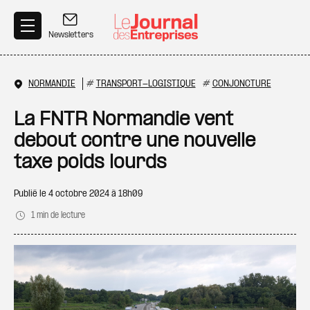
Aller au contenu principal
Newsletters
NORMANDIE
#
TRANSPORT-LOGISTIQUE
#
CONJONCTURE
La FNTR Normandie vent
debout contre une nouvelle
taxe poids lourds
Publié le
4 octobre 2024 à 18h09
1 min de lecture