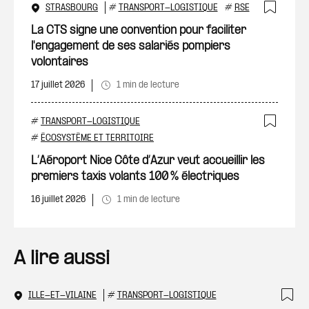
STRASBOURG
#
TRANSPORT-LOGISTIQUE
#
RSE
Ajout
La CTS signe une convention pour faciliter
l'engagement de ses salariés pompiers
volontaires
17 juillet 2026
1 min de lecture
#
TRANSPORT-LOGISTIQUE
Ajout
#
ÉCOSYSTÈME ET TERRITOIRE
L’Aéroport Nice Côte d’Azur veut accueillir les
premiers taxis volants 100 % électriques
16 juillet 2026
1 min de lecture
A lire aussi
ILLE-ET-VILAINE
#
TRANSPORT-LOGISTIQUE