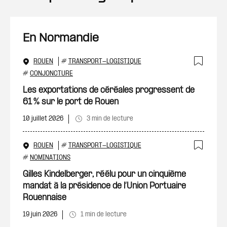
En Normandie
ROUEN
#
TRANSPORT-LOGISTIQUE
Ajout
#
CONJONCTURE
Les exportations de céréales progressent de
61 % sur le port de Rouen
10 juillet 2026
3 min de lecture
ROUEN
#
TRANSPORT-LOGISTIQUE
Ajout
#
NOMINATIONS
Gilles Kindelberger, réélu pour un cinquième
mandat à la présidence de l’Union Portuaire
Rouennaise
19 juin 2026
1 min de lecture