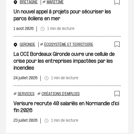
BRETAGNE
#
MARITIME
Ajout
Un nouvel appel à projets pour sécuriser les
parcs éoliens en mer
1 août 2026
1 min de lecture
GIRONDE
#
ÉCOSYSTÈME ET TERRITOIRE
Ajout
La CCI Bordeaux Gironde ouvre une cellule de
crise pour les entreprises impactées par les
incendies
24 juillet 2026
1 min de lecture
#
SERVICES
#
CRÉATIONS D'EMPLOIS
Ajout
Verisure recrute 40 salariés en Normandie d’ici
fin 2026
23 juillet 2026
1 min de lecture