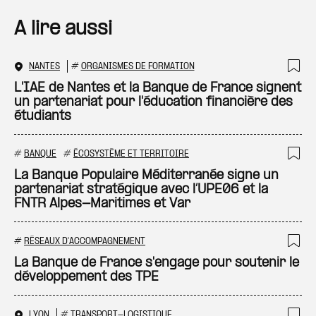
A lire aussi
NANTES
#
ORGANISMES DE FORMATION
Ajo
L'IAE de Nantes et la Banque de France signent
un partenariat pour l'éducation financière des
étudiants
#
BANQUE
#
ÉCOSYSTÈME ET TERRITOIRE
Ajo
La Banque Populaire Méditerranée signe un
partenariat stratégique avec l’UPE06 et la
FNTR Alpes-Maritimes et Var
#
RÉSEAUX D'ACCOMPAGNEMENT
Ajo
La Banque de France s'engage pour soutenir le
développement des TPE
LYON
#
TRANSPORT-LOGISTIQUE