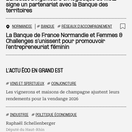
signe un partenariat avec la Banque des
territoires
NORMANDIE
#
BANQUE
#
RÉSEAUX D'ACCOMPAGNEMENT
Ajo
La Banque de France Normandie et Femmes &
Challenges s’unissent pour promouvoir
l’entrepreneuriat féminin
L’ACTU ÉCO EN GRAND EST
#
VINS ET SPIRITUEUX
#
CONJONCTURE
Les vignerons et maisons de champagne ajustent leurs
rendements pour la vendange 2026
#
INDUSTRIE
#
POLITIQUE ÉCONOMIQUE
Raphaël Schellenberger
député du Haut-Rhin