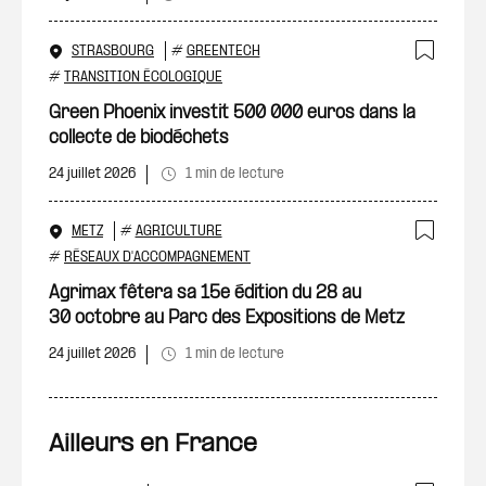
STRASBOURG
#
GREENTECH
Ajout
#
TRANSITION ÉCOLOGIQUE
Green Phoenix investit 500 000 euros dans la
collecte de biodéchets
24 juillet 2026
1 min de lecture
METZ
#
AGRICULTURE
Ajout
#
RÉSEAUX D'ACCOMPAGNEMENT
Agrimax fêtera sa 15e édition du 28 au
30 octobre au Parc des Expositions de Metz
24 juillet 2026
1 min de lecture
Ailleurs en France