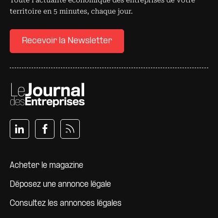
Toute l’actualité économique des entreprises de votre
territoire en 5 minutes, chaque jour.
Recevoir la Newsletter
Pied de page
Acheter le magazine
Déposez une annonce légale
Consultez les annonces légales