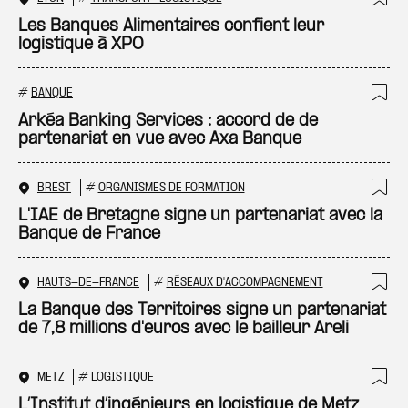
Ajo
Les Banques Alimentaires confient leur
logistique à XPO
#
BANQUE
Ajo
Arkéa Banking Services : accord de de
partenariat en vue avec Axa Banque
BREST
#
ORGANISMES DE FORMATION
Ajo
L'IAE de Bretagne signe un partenariat avec la
Banque de France
HAUTS-DE-FRANCE
#
RÉSEAUX D'ACCOMPAGNEMENT
Ajo
La Banque des Territoires signe un partenariat
de 7,8 millions d'euros avec le bailleur Areli
METZ
#
LOGISTIQUE
Ajo
L’Institut d’ingénieurs en logistique de Metz