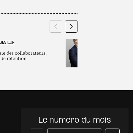
Précédent
Suivant
GESTION
GRAND ES
sie des collaborateurs,
Labels et plate
 de rétention
pour dirigeants
Le numéro du mois