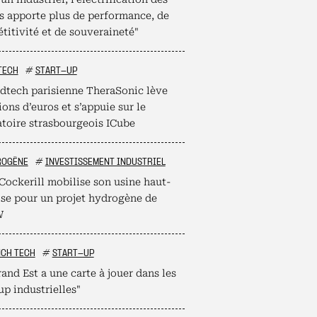
s apporte plus de performance, de
titivité et de souveraineté"
TECH
#
START-UP
dtech parisienne TheraSonic lève
ions d’euros et s’appuie sur le
atoire strasbourgeois ICube
ROGÈNE
#
INVESTISSEMENT INDUSTRIEL
Cockerill mobilise son usine haut-
ise pour un projet hydrogène de
W
NCH TECH
#
START-UP
and Est a une carte à jouer dans les
up industrielles"