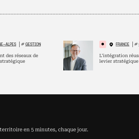
NE-ALPES
#
GESTION
FRANCE
#
nt des réseaux de
L’intégration réus
 stratégique
levier stratégique
territoire en 5 minutes, chaque jour.