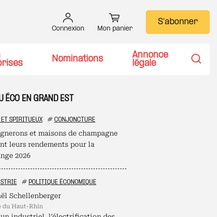
S'abonner
Connexion
Mon panier
s
Annonce
Nominations
prises
légale
Recher
U ÉCO EN GRAND EST
 ET SPIRITUEUX
#
CONJONCTURE
ignerons et maisons de champagne
ent leurs rendements pour la
nge 2026
STRIE
#
POLITIQUE ÉCONOMIQUE
ël Schellenberger
é du Haut-Rhin
un industriel, l’électrification des