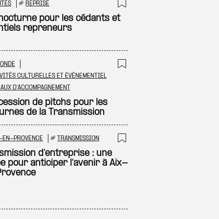
NTES
#
REPRISE
 à ma sélection
Ajouter à ma sél
nocturne pour les cédants et
ntiels repreneurs
RONDE
 à ma sélection
Ajouter à ma sél
VITÉS CULTURELLES ET ÉVÉNEMENTIEL
EAUX D'ACCOMPAGNEMENT
cession de pitchs pour les
urnes de la Transmission
X-EN-PROVENCE
#
TRANSMISSION
 à ma sélection
Ajouter à ma sél
smission d’entreprise : une
e pour anticiper l’avenir à Aix-
rovence