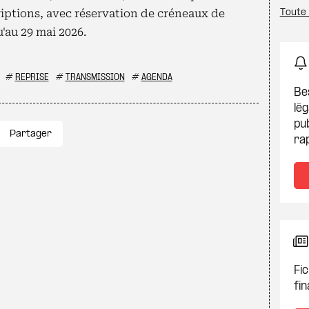
criptions, avec réservation de créneaux de
Toute 
'au 29 mai 2026.
#
REPRISE
#
TRANSMISSION
#
AGENDA
Be
lég
pub
Partager
ra
Fic
fin