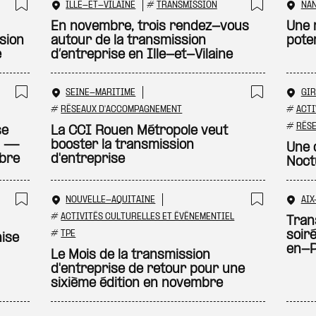
ILLE-ET-VILAINE
#
TRANSMISSION
NA
Ajouter à ma sélection
Ajouter
En novembre, trois rendez-vous
Une 
sion
autour de la transmission
pote
e
d’entreprise en Ille-et-Vilaine
SEINE-MARITIME
GI
Ajouter à ma sélection
Ajouter
#
RÉSEAUX D'ACCOMPAGNEMENT
#
ACTI
#
RÉS
se
La CCI Rouen Métropole veut
on —
booster la transmission
Une 
obre
d'entreprise
Noct
NOUVELLE-AQUITAINE
AI
Ajouter à ma sélection
Ajouter
#
ACTIVITÉS CULTURELLES ET ÉVÉNEMENTIEL
Tran
#
TPE
soiré
ise
en-P
Le Mois de la transmission
d'entreprise de retour pour une
sixième édition en novembre