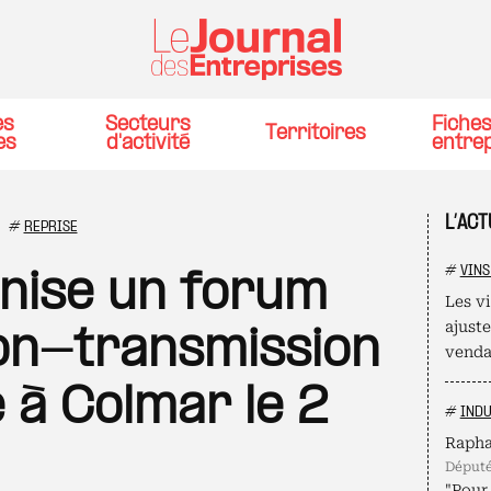
es
Secteurs
Fiche
Territoires
es
d'activité
entre
L’ACT
#
REPRISE
#
VINS
nise un forum
Les v
ajust
ion-transmission
venda
 à Colmar le 2
#
INDU
Rapha
déput
"Pour 