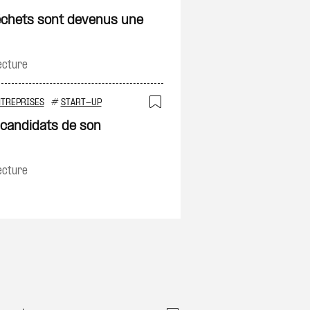
Ajouter à ma sélec
on
échets sont devenus une
ecture
NTREPRISES
#
START-UP
Ajouter à ma sélec
on
 candidats de son
ecture