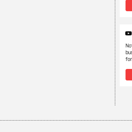
Not
bu
fon