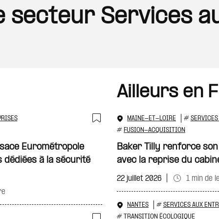
le secteur Services a
Ailleurs en 
PRISES
MAINE-ET-LOIRE
#
SERVICES
Ajouter à ma sélecti
#
FUSION-ACQUISITION
lsace Eurométropole
Baker Tilly renforce son
 dédiées à la sécurité
avec la reprise du cabin
22 juillet 2026
1 min de l
re
NANTES
#
SERVICES AUX ENT
#
TRANSITION ÉCOLOGIQUE