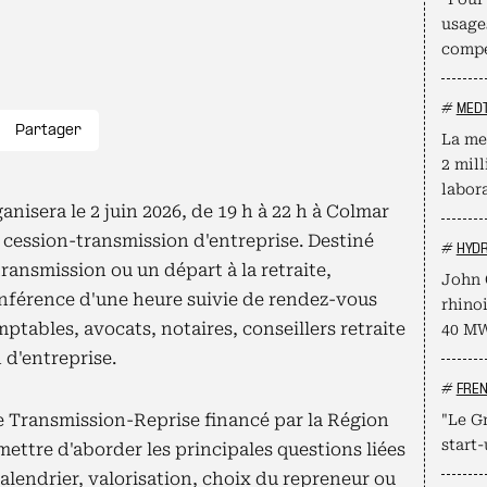
usage
compé
#
MED
Partager
La me
2 mill
labor
nisera le 2 juin 2026, de 19 h à 22 h à Colmar
 cession-transmission d'entreprise. Destiné
#
HYD
ransmission ou un départ à la retraite,
John 
férence d'une heure suivie de rendez-vous
rhino
ptables, avocats, notaires, conseillers retraite
40 M
 d'entreprise.
#
FRE
e Transmission-Reprise financé par la Région
"Le Gr
start-
mettre d'aborder les principales questions liées
calendrier, valorisation, choix du repreneur ou