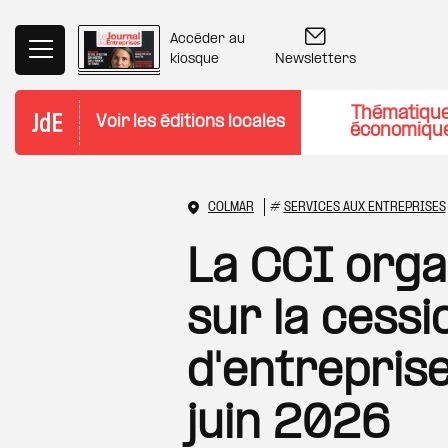
Aller au contenu principal
Accéder au
Newsletters
kiosque
Thématiqu
Voir les éditions locales
économiqu
COLMAR
#
SERVICES AUX ENTREPRISES
La CCI orga
sur la cess
d'entreprise
juin 2026