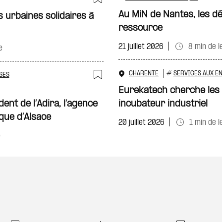
Ajouter à ma sélecti
Au MiN de Nantes, les d
 urbaines solidaires à
ressource
21 juillet 2026
8 min de l
e
CHARENTE
#
SERVICES AUX E
SES
Ajouter à ma sélecti
Eurekatech cherche les
nt de l’Adira, l’agence
incubateur industriel
ue d’Alsace
20 juillet 2026
1 min de l
e