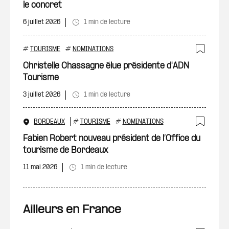
le concret
6 juillet 2026
1 min de lecture
#
TOURISME
#
NOMINATIONS
Ajout
Christelle Chassagne élue présidente d'ADN
Tourisme
3 juillet 2026
1 min de lecture
BORDEAUX
#
TOURISME
#
NOMINATIONS
Ajout
Fabien Robert nouveau président de l’Office du
tourisme de Bordeaux
11 mai 2026
1 min de lecture
Ailleurs en France