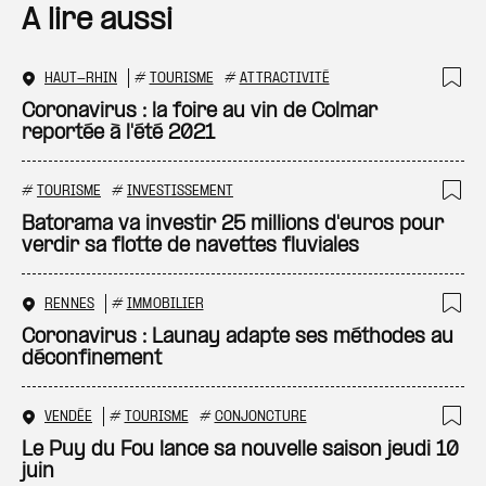
A lire aussi
HAUT-RHIN
#
TOURISME
#
ATTRACTIVITÉ
Ajo
Coronavirus : la foire au vin de Colmar
reportée à l'été 2021
#
TOURISME
#
INVESTISSEMENT
Ajo
Batorama va investir 25 millions d'euros pour
verdir sa flotte de navettes fluviales
RENNES
#
IMMOBILIER
Ajo
Coronavirus : Launay adapte ses méthodes au
déconfinement
VENDÉE
#
TOURISME
#
CONJONCTURE
Ajo
Le Puy du Fou lance sa nouvelle saison jeudi 10
juin