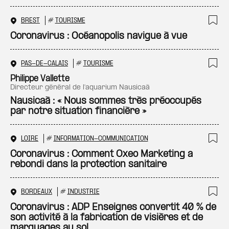
BREST
#
TOURISME
Ajo
Coronavirus : Océanopolis navigue à vue
PAS-DE-CALAIS
#
TOURISME
Ajo
Philippe Vallette
directeur général de l'aquarium Nausicaà
Nausicaà : « Nous sommes très préoccupés
par notre situation financière »
LOIRE
#
INFORMATION-COMMUNICATION
Ajo
Coronavirus : Comment Oxeo Marketing a
rebondi dans la protection sanitaire
BORDEAUX
#
INDUSTRIE
Ajo
Coronavirus : ADP Enseignes convertit 40 % de
son activité à la fabrication de visières et de
marquages au sol