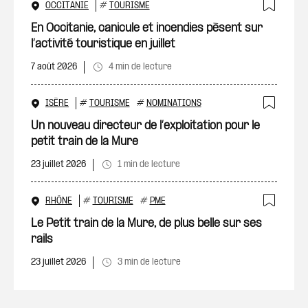
OCCITANIE
#
TOURISME
Ajout
En Occitanie, canicule et incendies pèsent sur
l’activité touristique en juillet
7 août 2026
4 min de lecture
ISÈRE
#
TOURISME
#
NOMINATIONS
Ajout
Un nouveau directeur de l’exploitation pour le
petit train de la Mure
23 juillet 2026
1 min de lecture
RHÔNE
#
TOURISME
#
PME
Ajout
Le Petit train de la Mure, de plus belle sur ses
rails
23 juillet 2026
3 min de lecture