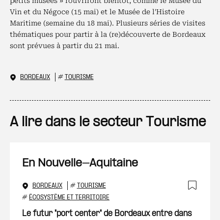
petits musées » rouvriront bientôt, comme le Musée du
Vin et du Négoce (15 mai) et le Musée de l'Histoire
Maritime (semaine du 18 mai). Plusieurs séries de visites
thématiques pour partir à la (re)découverte de Bordeaux
sont prévues à partir du 21 mai.
BORDEAUX
#
TOURISME
A lire dans le secteur Tourisme
En Nouvelle-Aquitaine
BORDEAUX
#
TOURISME
Ajout
#
ÉCOSYSTÈME ET TERRITOIRE
Le futur "port center" de Bordeaux entre dans