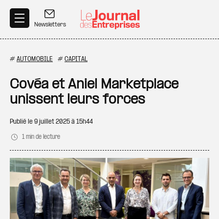
Aller au contenu principal
Newsletters
#
AUTOMOBILE
#
CAPITAL
Covéa et Aniel Marketplace
unissent leurs forces
Publié le
9 juillet 2025 à 15h44
1 min de lecture