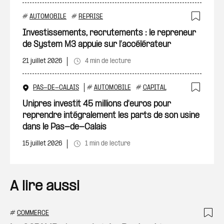
#
AUTOMOBILE
#
REPRISE
Ajout
Investissements, recrutements : le repreneur
de System M3 appuie sur l’accélérateur
21 juillet 2026
4 min de lecture
PAS-DE-CALAIS
#
AUTOMOBILE
#
CAPITAL
Ajout
Unipres investit 45 millions d'euros pour
reprendre intégralement les parts de son usine
dans le Pas-de-Calais
15 juillet 2026
1 min de lecture
A lire aussi
#
COMMERCE