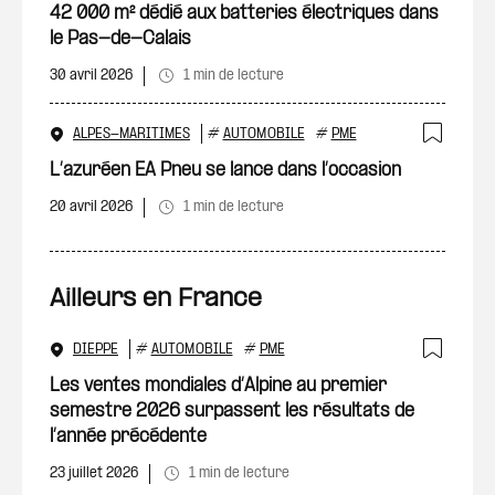
42 000 m² dédié aux batteries électriques dans
le Pas-de-Calais
30 avril 2026
1 min de lecture
ALPES-MARITIMES
#
AUTOMOBILE
#
PME
Ajout
L’azuréen EA Pneu se lance dans l’occasion
20 avril 2026
1 min de lecture
Ailleurs en France
DIEPPE
#
AUTOMOBILE
#
PME
Ajout
Les ventes mondiales d’Alpine au premier
semestre 2026 surpassent les résultats de
l’année précédente
23 juillet 2026
1 min de lecture