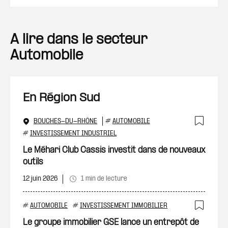
A lire dans le secteur
Automobile
En Région Sud
BOUCHES-DU-RHÔNE
#
AUTOMOBILE
Ajout
#
INVESTISSEMENT INDUSTRIEL
Le Méhari Club Cassis investit dans de nouveaux
outils
12 juin 2026
1 min de lecture
#
AUTOMOBILE
#
INVESTISSEMENT IMMOBILIER
Ajout
Le groupe immobilier GSE lance un entrepôt de