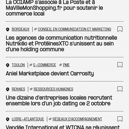
Ajo
La CCIAMP s'associe à La Poste et à
MaVilleMonShopping.fr pour soutenir le
commerce local
BORDEAUX
#
CONSEIL EN COMMUNICATION ET MARKETING
Ajo
Les agences de communication nutritionnelle
Nutrikéo et ProtéinesXTC s'unissent au sein
d'une holding commune
TOULON
#
E-COMMERCE
#
PME
Ajo
Aniel Marketplace devient Carrosity
RENNES
#
RESSOURCES HUMAINES
Ajo
Une dizaine d'entreprises locales recrutent
ensemble lors d'un job dating ce 2 octobre
LOIRE-ATLANTIQUE
#
RÉSEAUX D'ACCOMPAGNEMENT
Ajo
Vendée International et WTCNA se réunissent