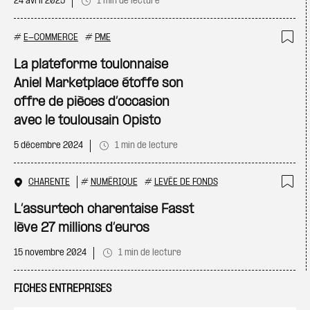
24 avril 2025
1 min de lecture
#
E-COMMERCE
#
PME
Ajo
La plateforme toulonnaise
Aniel Marketplace étoffe son
offre de pièces d’occasion
avec le toulousain Opisto
5 décembre 2024
1 min de lecture
CHARENTE
#
NUMÉRIQUE
#
LEVÉE DE FONDS
Ajo
L’assurtech charentaise Fasst
lève 27 millions d’euros
15 novembre 2024
1 min de lecture
FICHES ENTREPRISES