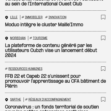
au sein de l'International Ouest Club
LILLE
#
IMMOBILIER
#
INNOVATION
Ajo
Moduo intègre le cluster Maille'Immo
MORBIHAN
#
TOURISME
Ajo
La plateforme de contenu généré par les
utilisateurs Cubzh vise un lancement début
2024
#
RESSOURCES HUMAINES
Ajo
FFB 22 et Capeb 22 s’unissent pour
promouvoir l’apprentissage au CFA bâtiment de
Plérin
SARTHE
#
RÉSEAUX D'ACCOMPAGNEMENT
Ajo
Coronavirus : un fonds territorial de soutien