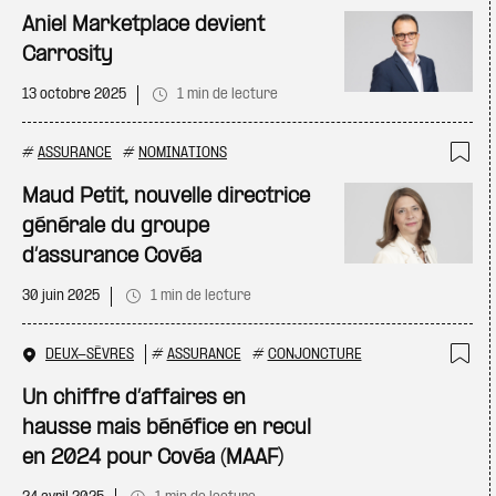
Ajo
Aniel Marketplace devient
Carrosity
13 octobre 2025
1 min de lecture
#
ASSURANCE
#
NOMINATIONS
Ajo
Maud Petit, nouvelle directrice
générale du groupe
d’assurance Covéa
30 juin 2025
1 min de lecture
DEUX-SÈVRES
#
ASSURANCE
#
CONJONCTURE
Ajo
Un chiffre d’affaires en
hausse mais bénéfice en recul
en 2024 pour Covéa (MAAF)