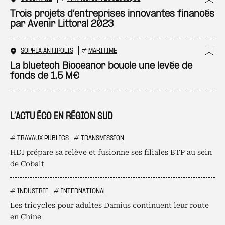
Ajo
Trois projets d’entreprises innovantes financés
par Avenir Littoral 2023
SOPHIA ANTIPOLIS
#
MARITIME
Ajo
La bluetech Bioceanor boucle une levée de
fonds de 1,5 M€
L’ACTU ÉCO EN RÉGION SUD
#
TRAVAUX PUBLICS
#
TRANSMISSION
HDI prépare sa relève et fusionne ses filiales BTP au sein
de Cobalt
#
INDUSTRIE
#
INTERNATIONAL
Les tricycles pour adultes Damius continuent leur route
en Chine