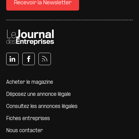
Recevoir la Newsletter
Pied de page
Acheter le magazine
Déposez une annonce légale
Consultez les annonces légales
Fiches entreprises
Nous contacter