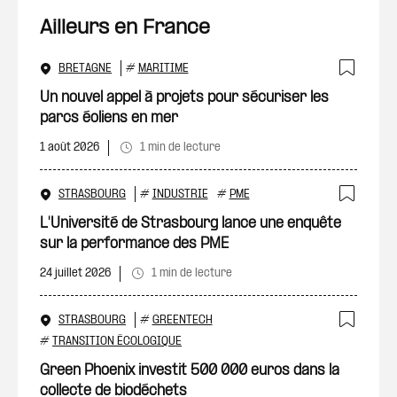
Ailleurs en France
BRETAGNE
#
MARITIME
Ajout
Un nouvel appel à projets pour sécuriser les
parcs éoliens en mer
1 août 2026
1 min de lecture
STRASBOURG
#
INDUSTRIE
#
PME
Ajout
L'Université de Strasbourg lance une enquête
sur la performance des PME
24 juillet 2026
1 min de lecture
STRASBOURG
#
GREENTECH
Ajout
#
TRANSITION ÉCOLOGIQUE
Green Phoenix investit 500 000 euros dans la
collecte de biodéchets