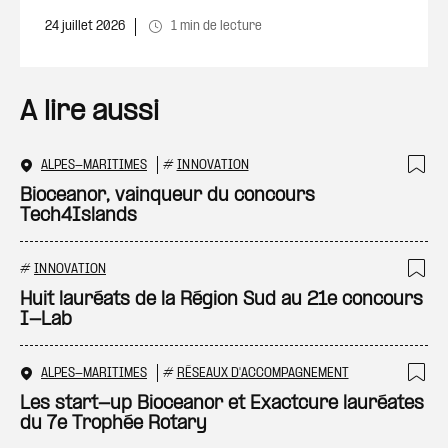
24 juillet 2026
1 min de lecture
A lire aussi
ALPES-MARITIMES
#
INNOVATION
Ajo
Bioceanor, vainqueur du concours
Tech4Islands
#
INNOVATION
Ajo
Huit lauréats de la Région Sud au 21e concours
I-Lab
ALPES-MARITIMES
#
RÉSEAUX D'ACCOMPAGNEMENT
Ajo
Les start-up Bioceanor et Exactcure lauréates
du 7e Trophée Rotary