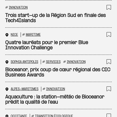
#
INNOVATION
Ajo
Trois start-up de la Région Sud en finale des
Tech4Islands
NICE
#
MARITIME
Ajo
Quatre lauréats pour le premier Blue
Innovation Challenge
SOPHIA ANTIPOLIS
#
SERVICES
#
INNOVATION
Ajo
Bioceanor, prix coup de cœur régional des CIC
Business Awards
ALPES-MARITIMES
#
INNOVATION
Ajo
Aquaculture : la station-météo de Bioceanor
prédit la qualité de l’eau
OCCITANIE
#
TRANSITION ÉCOLOGIQUE