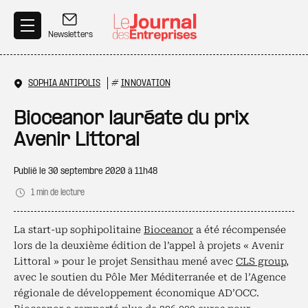
Aller au contenu principal
Newsletters
SOPHIA ANTIPOLIS
#
INNOVATION
Bioceanor lauréate du prix
Avenir Littoral
Publié le
30 septembre 2020 à 11h48
1 min de lecture
La start-up sophipolitaine
Bioceanor
a été récompensée
lors de la deuxième édition de l’appel à projets « Avenir
Littoral » pour le projet Sensithau mené avec
CLS group
,
avec le soutien du Pôle Mer Méditerranée et de l’Agence
régionale de développement économique AD’OCC.