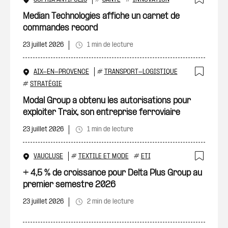
Ajout
Median Technologies affiche un carnet de
commandes record
23 juillet 2026
1 min de lecture
AIX-EN-PROVENCE
#
TRANSPORT-LOGISTIQUE
Ajout
#
STRATÉGIE
Modal Group a obtenu les autorisations pour
exploiter Traix, son entreprise ferroviaire
23 juillet 2026
1 min de lecture
VAUCLUSE
#
TEXTILE ET MODE
#
ETI
Ajout
+ 4,5 % de croissance pour Delta Plus Group au
premier semestre 2026
23 juillet 2026
2 min de lecture