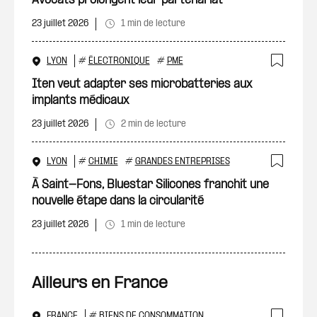
Avocats prolongent leur partenariat
23 juillet 2026
1 min de lecture
LYON
#
ÉLECTRONIQUE
#
PME
Ajout
Iten veut adapter ses microbatteries aux
implants médicaux
23 juillet 2026
2 min de lecture
LYON
#
CHIMIE
#
GRANDES ENTREPRISES
Ajout
À Saint-Fons, Bluestar Silicones franchit une
nouvelle étape dans la circularité
23 juillet 2026
1 min de lecture
Ailleurs en France
FRANCE
#
BIENS DE CONSOMMATION