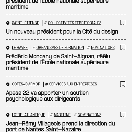
président de l'École nationale supérieure
maritime
SAINT-ÉTIENNE
#
COLLECTIVITÉS TERRITORIALES
Ajo
Un nouveau président pour la Cité du design
LE HAVRE
#
ORGANISMES DE FORMATION
#
NOMINATIONS
Ajo
Frédéric Moncany de Saint-Aignan, réélu
président de l’École nationale supérieure
maritime
CÔTES-D'ARMOR
#
SERVICES AUX ENTREPRISES
Ajo
Apesa 22 va apporter un soutien
psychologique aux dirigeants
LOIRE-ATLANTIQUE
#
MARITIME
#
NOMINATIONS
Ajo
Jean-Rémy Villageois prend la direction du
port de Nantes Saint-Nazaire