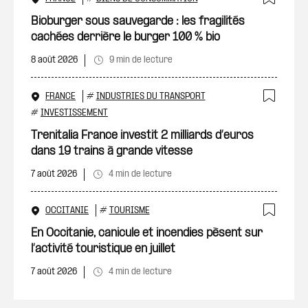
Ajout
Bioburger sous sauvegarde : les fragilités
cachées derrière le burger 100 % bio
8 août 2026
9 min de lecture
FRANCE
#
INDUSTRIES DU TRANSPORT
Ajout
#
INVESTISSEMENT
Trenitalia France investit 2 milliards d’euros
dans 19 trains à grande vitesse
7 août 2026
4 min de lecture
OCCITANIE
#
TOURISME
Ajout
En Occitanie, canicule et incendies pèsent sur
l’activité touristique en juillet
7 août 2026
4 min de lecture