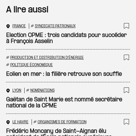
A lire aussi
FRANCE
#
SYNDICATS PATRONAUX
Ajo
Election CPME : trois candidats pour succéder
à François Asselin
#
PRODUCTION ET DISTRIBUTION D'ÉNERGIE
Ajo
#
POLITIQUE ÉCONOMIQUE
Eolien en mer : la filière retrouve son souffle
LYON
#
NOMINATIONS
Ajo
Gaëtan de Saint Marie est nommé secrétaire
national de la CPME
LE HAVRE
#
ORGANISMES DE FORMATION
Ajo
Frédéric Moncany de Saint-Aignan élu