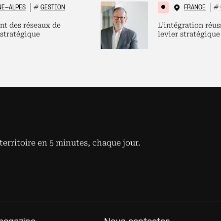
NE-ALPES
#
GESTION
FRANCE
#
nt des réseaux de
L’intégration réus
 stratégique
levier stratégique
territoire en 5 minutes, chaque jour.