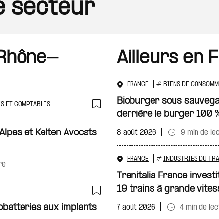
le secteur
 Rhône-
Ailleurs en 
FRANCE
#
BIENS DE CONSOMM
Bioburger sous sauvegar
ES ET COMPTABLES
derrière le burger 100 %
Ajouter à ma sélecti
Alpes et Kelten Avocats
8 août 2026
9 min de le
FRANCE
#
INDUSTRIES DU TR
re
Trenitalia France investi
19 trains à grande vites
Ajouter à ma sélecti
obatteries aux implants
7 août 2026
4 min de lec