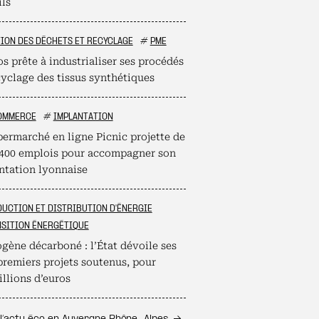
ils
ION DES DÉCHETS ET RECYCLAGE
#
PME
s prête à industrialiser ses procédés
cyclage des tissus synthétiques
OMMERCE
#
IMPLANTATION
permarché en ligne Picnic projette de
 400 emplois pour accompagner son
ntation lyonnaise
UCTION ET DISTRIBUTION D'ÉNERGIE
SITION ÉNERGÉTIQUE
gène décarboné : l’État dévoile ses
premiers projets soutenus, pour
llions d’euros