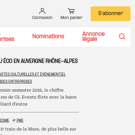
S'abonner
Connexion
Mon panier
s
Annonce
Nominations
prises
légale
Recher
TU ÉCO EN AUVERGNE RHÔNE-ALPES
VITÉS CULTURELLES ET ÉVÉNEMENTIEL
DES ENTREPRISES
mier semestre 2026, le chiffre
ires de GL Events flirte avec la barre
liard d’euros
RISME
#
PME
it train de la Mure, de plus belle sur