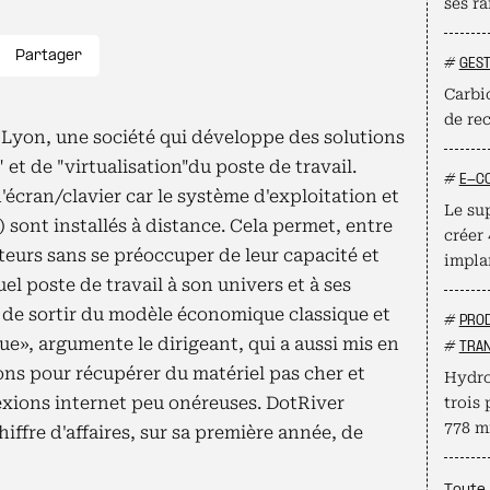
ses ra
Partager
#
GEST
Carbio
de re
à Lyon, une société qui développe des solutions
 et de "virtualisation"du poste de travail.
#
E-C
d'écran/clavier car le système d'exploitation et
Le su
ûr) sont installés à distance. Cela permet, entre
créer
ateurs sans se préoccuper de leur capacité et
impla
el poste de travail à son univers et à ses
t de sortir du modèle économique classique et
#
PROD
ue», argumente le dirigeant, qui a aussi mis en
#
TRAN
ions pour récupérer du matériel pas cher et
Hydro
nexions internet peu onéreuses. DotRiver
trois 
778 mi
ffre d'affaires, sur sa première année, de