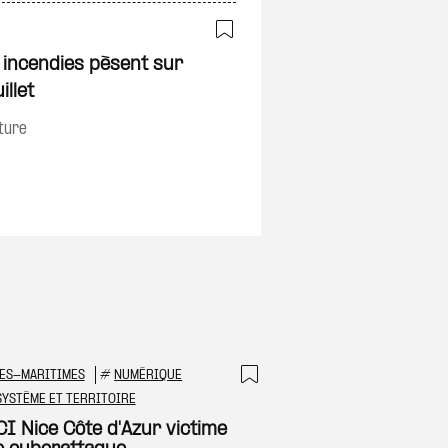
Ajouter à ma sélec
t incendies pèsent sur
illet
on
ture
ES-MARITIMES
#
NUMÉRIQUE
 à ma sélection
Ajouter à ma sél
YSTÈME ET TERRITOIRE
CI Nice Côte d'Azur victime