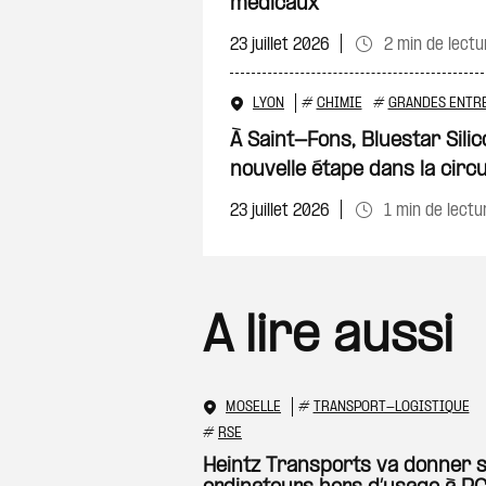
médicaux
23 juillet 2026
2 min de lectu
LYON
#
CHIMIE
#
GRANDES ENTR
À Saint-Fons, Bluestar Sili
nouvelle étape dans la circu
23 juillet 2026
1 min de lectu
A lire aussi
MOSELLE
#
TRANSPORT-LOGISTIQUE
#
RSE
Heintz Transports va donner 