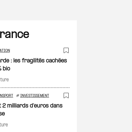
France
ATION
Ajouter à ma sélec
de : les fragilités cachées
 bio
on
cture
ANSPORT
#
INVESTISSEMENT
Ajouter à ma sélec
t 2 milliards d’euros dans
se
on
ture