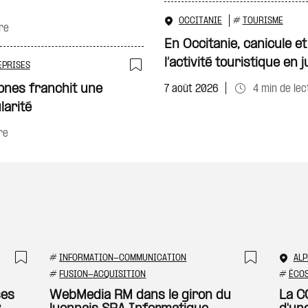
OCCITANIE
#
TOURISME
re
En Occitanie, canicule e
l’activité touristique en ju
EPRISES
Ajouter à ma sélecti
cones franchit une
7 août 2026
4 min de lec
larité
re
#
INFORMATION-COMMUNICATION
ALP
Ajouter à ma sélection
Ajouter
#
FUSION-ACQUISITION
#
ÉCOS
ses
WebMedia RM dans le giron du
La C