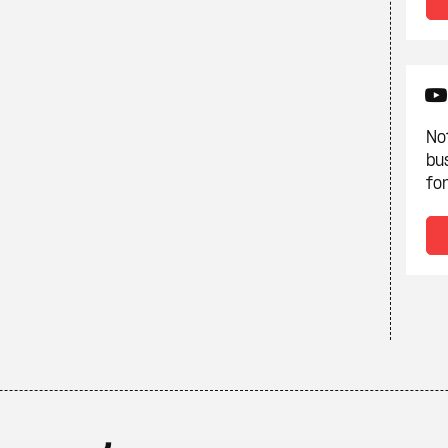
Not
bu
fon