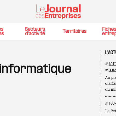
es
Secteurs
Fiche
Territoires
es
d'activité
entre
L’AC
#
ACTI
'informatique
#
GRAN
Au pre
d’affa
du mil
#
TOU
Le Pet