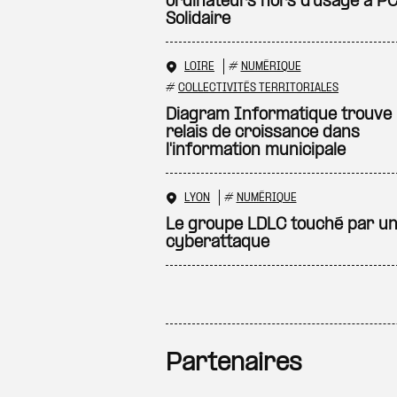
ordinateurs hors d’usage à P
Solidaire
LOIRE
#
NUMÉRIQUE
#
COLLECTIVITÉS TERRITORIALES
Diagram Informatique trouve
relais de croissance dans
l'information municipale
LYON
#
NUMÉRIQUE
Le groupe LDLC touché par u
cyberattaque
Partenaires