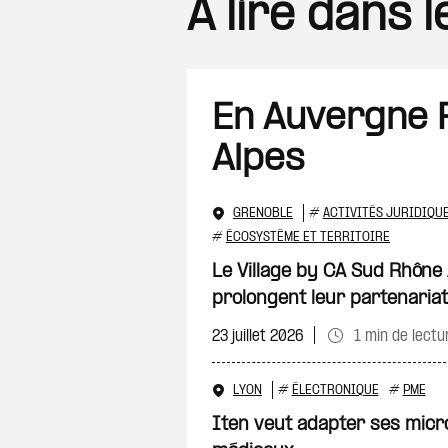
A lire dans 
En Auvergne
Alpes
GRENOBLE
#
ACTIVITÉS JURIDIQU
#
ÉCOSYSTÈME ET TERRITOIRE
Le Village by CA Sud Rhône 
prolongent leur partenariat
23 juillet 2026
1 min de lectu
LYON
#
ÉLECTRONIQUE
#
PME
Iten veut adapter ses micr