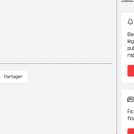
Toute 
Be
lég
pub
ra
Partager
Fic
fin