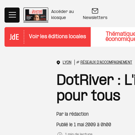
Aller au contenu principal
Accéder au
Newsletters
kiosque
Thématiqu
Voir les éditions locales
économiqu
LYON
#
RÉSEAUX D'ACCOMPAGNEMENT
DotRiver : L
pour tous
Par
la rédaction
Publié le
1 mai 2009 à 0h00
1 min de lecture