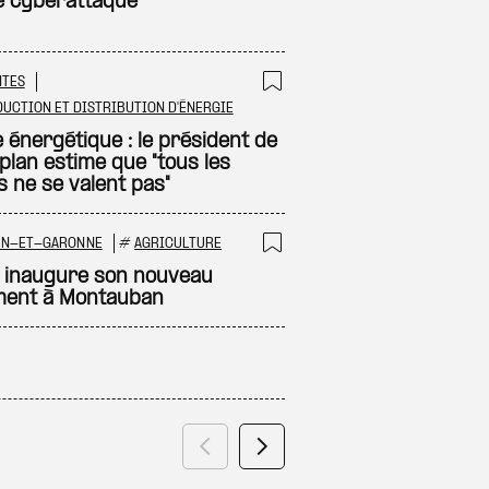
e cyberattaque
NTES
 à ma sélection
Ajouter à ma sél
UCTION ET DISTRIBUTION D'ÉNERGIE
 énergétique : le président de
plan estime que "tous les
s ne se valent pas"
RN-ET-GARONNE
#
AGRICULTURE
 à ma sélection
Ajouter à ma sél
 inaugure son nouveau
ment à Montauban