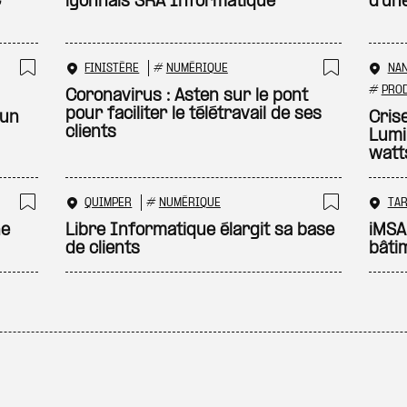
C
lyonnais SRA Informatique
d'un
FINISTÈRE
#
NUMÉRIQUE
NA
Ajouter à ma sélection
Ajouter
#
PROD
Coronavirus : Asten sur le pont
pour faciliter le télétravail de ses
 un
Crise
clients
Lumi
watt
QUIMPER
#
NUMÉRIQUE
TA
Ajouter à ma sélection
Ajouter
ne
Libre Informatique élargit sa base
iMSA
de clients
bâti