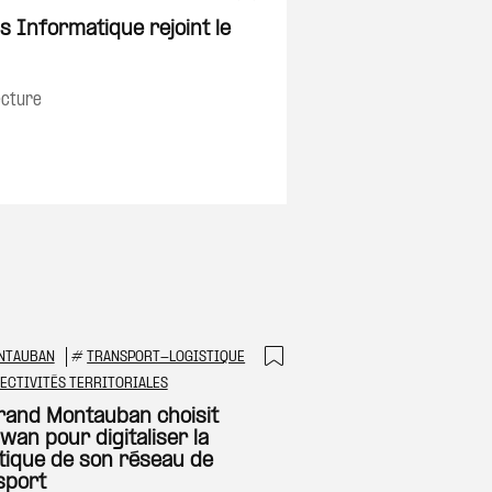
on
Ajouter à ma sélec
s Informatique rejoint le
ecture
NTAUBAN
#
TRANSPORT-LOGISTIQUE
 à ma sélection
Ajouter à ma sél
ECTIVITÉS TERRITORIALES
rand Montauban choisit
wan pour digitaliser la
ttique de son réseau de
sport