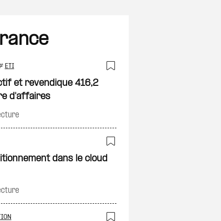
France
#
ETI
on
Ajouter à ma sélec
tif et revendique 416,2
re d'affaires
ecture
on
Ajouter à ma sélec
sitionnement dans le cloud
ecture
TION