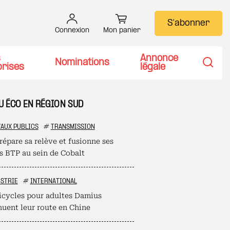
S'abonner
Connexion
Mon panier
s
Annonce
Nominations
prises
légale
Recher
TU ÉCO EN RÉGION SUD
AUX PUBLICS
#
TRANSMISSION
répare sa relève et fusionne ses
es BTP au sein de Cobalt
STRIE
#
INTERNATIONAL
ricycles pour adultes Damius
nuent leur route en Chine