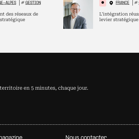
NE-ALPES
#
GESTION
FRANCE
#
nt des réseaux de
L’intégration réus
 stratégique
levier stratégique
territoire en 5 minutes, chaque jour.
e page
magazine
Nous contacter