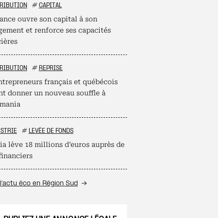
RIBUTION
#
CAPITAL
ance ouvre son capital à son
ement et renforce ses capacités
cières
RIBUTION
#
REPRISE
ntrepreneurs français et québécois
nt donner un nouveau souffle à
mania
STRIE
#
LEVÉE DE FONDS
ia lève 18 millions d’euros auprès de
financiers
l’actu éco en Région Sud