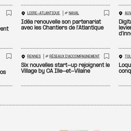
LOIRE-ATLANTIQUE
#
NAVAL
AU
Ajouter à ma sélection
Ajouter
Idéa renouvelle son partenariat
Digit
avec les Chantiers de l'Atlantique
levi
rent
d’in
RENNES
#
RÉSEAUX D'ACCOMPAGNEMENT
TO
Ajouter à ma sélection
Ajouter
Six nouvelles start-up rejoignent le
Loqu
Village by CA Ille-et-Vilaine
conqu
ros