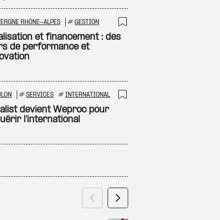
VERGNE RHÔNE-ALPES
#
GESTION
 à ma sélection
Ajouter à ma sél
alisation et financement : des
ers de performance et
novation
ULON
#
SERVICES
#
INTERNATIONAL
 à ma sélection
Ajouter à ma sél
alist devient Weproc pour
érir l'international
Précédent
Suivant