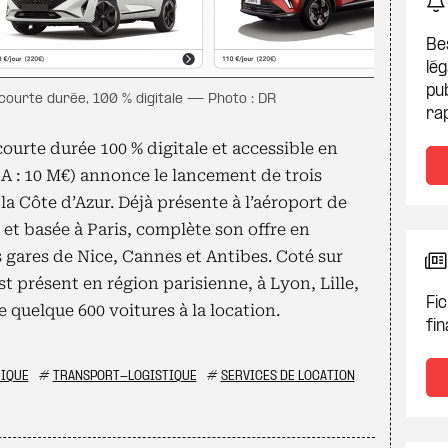
Be
lég
pub
 courte durée, 100 % digitale — Photo : DR
ra
courte durée 100 % digitale et accessible en
CA : 10 M€) annonce le lancement de trois
a Côte d’Azur. Déjà présente à l’aéroport de
 et basée à Paris, complète son offre en
s gares de Nice, Cannes et Antibes. Coté sur
t présent en région parisienne, à Lyon, Lille,
Fic
 quelque 600 voitures à la location.
fin
IQUE
#
TRANSPORT-LOGISTIQUE
#
SERVICES DE LOCATION