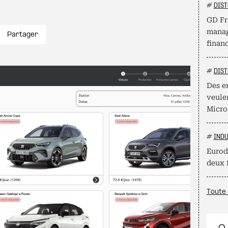
#
DIST
GD Fr
manag
Partager
finan
#
DIST
Des e
veule
Micro
#
INDU
Eurod
deux 
Toute 