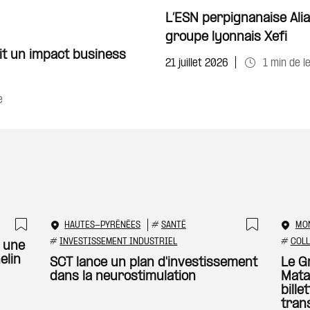
Ajouter à ma sélecti
L’ESN perpignanaise Alia
groupe lyonnais Xefi
it un impact business
21 juillet 2026
1 min de l
e
HAUTES-PYRÉNÉES
#
SANTÉ
MO
Ajouter à ma sélection
Ajouter
#
INVESTISSEMENT INDUSTRIEL
#
COLL
 une
elin
SCT lance un plan d'investissement
Le G
dans la neurostimulation
Mata
bille
tran