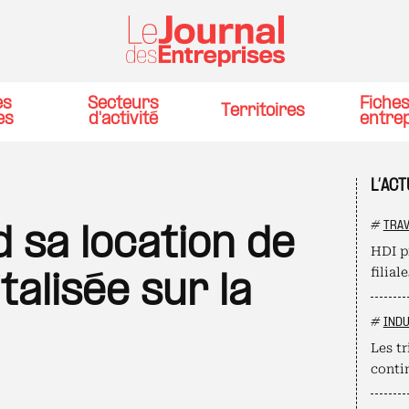
es
Secteurs
Fiche
Territoires
es
d'activité
entre
L’AC
#
TRAV
 sa location de
HDI p
filial
talisée sur la
#
INDU
Les t
conti