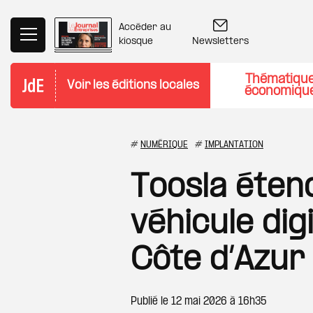
Aller au contenu principal
Accéder au
Newsletters
kiosque
Thématiqu
Voir les éditions locales
économiqu
#
NUMÉRIQUE
#
IMPLANTATION
Toosla étend
véhicule digi
Côte d’Azur
Publié le
12 mai 2026 à 16h35