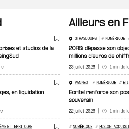
d
Ailleurs en 
STRASBOURG
#
NUMÉRIQUE
Ajouter à ma sélecti
ises et studios de la
2CRSi dépasse son objec
singSud
millions d'euros de chiff
re
23 juillet 2026
1 min de l
VANNES
#
NUMÉRIQUE
#
ETI
Ajouter à ma sélecti
ges, en liquidation
Ecritel renforce son po
souverain
re
22 juillet 2026
1 min de l
ÈME ET TERRITOIRE
#
NUMÉRIQUE
#
FUSION-ACQUISI