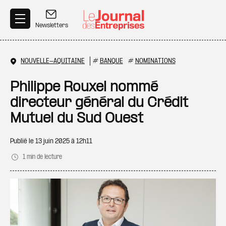
Aller au contenu principal
Newsletters
NOUVELLE-AQUITAINE
#
BANQUE
#
NOMINATIONS
Philippe Rouxel nommé
directeur général du Crédit
Mutuel du Sud Ouest
Publié le
13 juin 2025 à 12h11
1 min de lecture