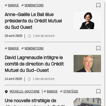
#
BANQUE
#
NOMINATIONS
Ajo
Anne-Gaëlle Le Bail élue
présidente du Crédit Mutuel
du Sud Ouest
29 avril 2026
1 min de lecture
#
BANQUE
#
NOMINATIONS
Ajo
David Lagrenaudie intègre le
comité de direction du Crédit
Mutuel du Sud-Ouest
14 avril 2026
1 min de lecture
NOUVELLE-AQUITAINE
#
BANQUE
#
STRATÉGIE
Ajo
Une nouvelle stratégie de