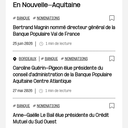
En Nouvelle-Aquitaine
#
BANQUE
#
NOMINATIONS
Ajout
Bertrand Magnin nommé directeur général de la
Banque Populaire Val de France
25 juin 2026
1 min de lecture
BORDEAUX
#
BANQUE
#
NOMINATIONS
Ajout
Caroline Guérin-Pigeon élue présidente du
conseil d'administration de la Banque Populaire
Aquitaine Centre Atlantique
27 mai 2026
1 min de lecture
#
BANQUE
#
NOMINATIONS
Ajout
Anne-Gaëlle Le Bail élue présidente du Crédit
Mutuel du Sud Ouest