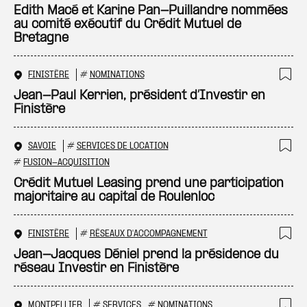
Ajo
Edith Macé et Karine Pan-Puillandre nommées
au comité exécutif du Crédit Mutuel de
Bretagne
FINISTÈRE
#
NOMINATIONS
Ajo
Jean-Paul Kerrien, président d’Investir en
Finistère
SAVOIE
#
SERVICES DE LOCATION
Ajo
#
FUSION-ACQUISITION
Crédit Mutuel Leasing prend une participation
majoritaire au capital de Roulenloc
FINISTÈRE
#
RÉSEAUX D'ACCOMPAGNEMENT
Ajo
Jean-Jacques Déniel prend la présidence du
réseau Investir en Finistère
MONTPELLIER
#
SERVICES
#
NOMINATIONS