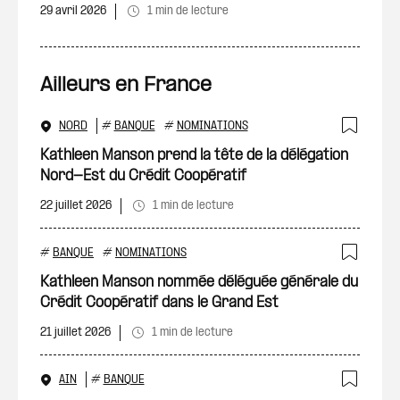
29 avril 2026
1 min de lecture
Ailleurs en France
NORD
#
BANQUE
#
NOMINATIONS
Ajout
Kathleen Manson prend la tête de la délégation
Nord-Est du Crédit Coopératif
22 juillet 2026
1 min de lecture
#
BANQUE
#
NOMINATIONS
Ajout
Kathleen Manson nommée déléguée générale du
Crédit Coopératif dans le Grand Est
21 juillet 2026
1 min de lecture
AIN
#
BANQUE