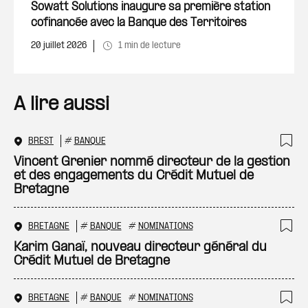
Ajout
Sowatt Solutions inaugure sa première station
cofinancée avec la Banque des Territoires
20 juillet 2026
1 min de lecture
A lire aussi
BREST
#
BANQUE
Ajo
Vincent Grenier nommé directeur de la gestion
et des engagements du Crédit Mutuel de
Bretagne
BRETAGNE
#
BANQUE
#
NOMINATIONS
Ajo
Karim Ganaï, nouveau directeur général du
Crédit Mutuel de Bretagne
BRETAGNE
#
BANQUE
#
NOMINATIONS