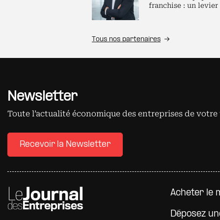
franchise : un levier
Tous nos partenaires
Newsletter
Toute l’actualité économique des entreprises de votre 
Recevoir la Newsletter
Pied d
Acheter le 
Déposez un