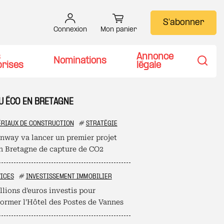
S'abonner
Connexion
Mon panier
s
Annonce
Nominations
prises
légale
Recher
TU ÉCO EN BRETAGNE
RIAUX DE CONSTRUCTION
#
STRATÉGIE
nway va lancer un premier projet
en Bretagne de capture de CO2
ICES
#
INVESTISSEMENT IMMOBILIER
llions d'euros investis pour
former l'Hôtel des Postes de Vannes