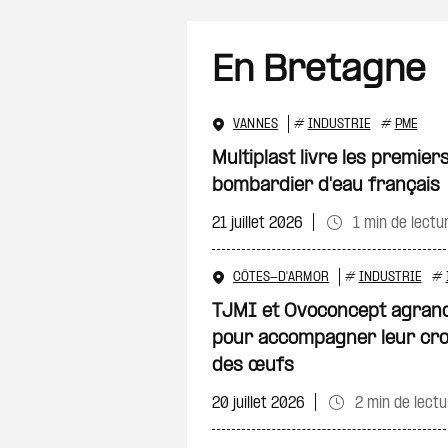
En Bretagne
VANNES
#
INDUSTRIE
#
PME
Multiplast livre les premier
bombardier d'eau français
21 juillet 2026
1 min de lectu
CÔTES-D'ARMOR
#
INDUSTRIE
#
TJMI et Ovoconcept agrand
pour accompagner leur cro
des œufs
20 juillet 2026
2 min de lect