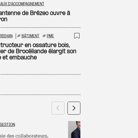
 à ma sélection
Ajouter à ma sél
EAUX D'ACCOMPAGNEMENT
antenne de Brézeo ouvre à
ron
RBIHAN
#
BÂTIMENT
#
PME
 à ma sélection
Ajouter à ma sél
tructeur en ossature bois,
lier de Brocéliande élargit son
e et embauche
Précédent
Suivant
GESTION
GRAND ES
sie des collaborateurs,
Labels et plate