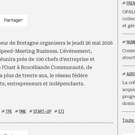
#
FRE
OPALi
collec
Partager
et gér
oeur de Bretagne organisera le jeudi 26 mai 2026
#
NUM
Speed-Meeting Business. L'événement,
Comme
struct
réunira près de 100 chefs d'entreprise et
de l'Oust à Brocéliande Communauté, de
#
AGR
 plus de trente ans, le réseau fédère
La crê
ts, entrepreneurs et indépendants.
acqui
progr
domic
#
TPE
#
PME
#
START-UP
#
ETI
Toute 