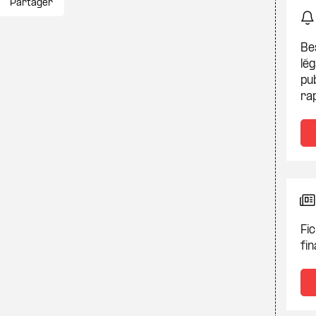
Partager
Be
lég
pub
ra
Fic
fin