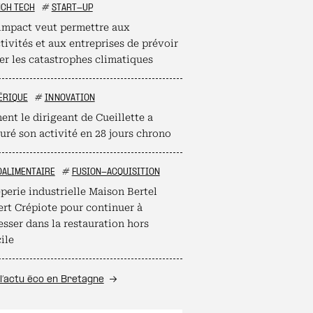
NCH TECH
#
START-UP
mpact veut permettre aux
tivités et aux entreprises de prévoir
er les catastrophes climatiques
ÉRIQUE
#
INNOVATION
nt le dirigeant de Cueillette a
uré son activité en 28 jours chrono
OALIMENTAIRE
#
FUSION-ACQUISITION
perie industrielle Maison Bertel
ert Crépiote pour continuer à
esser dans la restauration hors
ile
l’actu éco en Bretagne