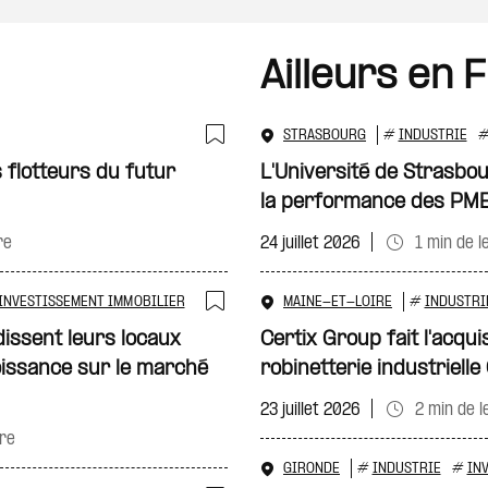
Ailleurs en 
STRASBOURG
#
INDUSTRIE
Ajouter à ma sélecti
s flotteurs du futur
L'Université de Strasbo
la performance des PM
re
24 juillet 2026
1 min de l
INVESTISSEMENT IMMOBILIER
MAINE-ET-LOIRE
#
INDUSTRI
Ajouter à ma sélecti
issent leurs locaux
Certix Group fait l'acquis
issance sur le marché
robinetterie industriell
23 juillet 2026
2 min de l
ure
GIRONDE
#
INDUSTRIE
#
IN