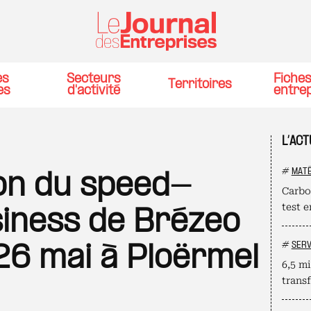
es
Secteurs
Fiche
Territoires
es
d'activité
entre
L’AC
#
MATÉ
ion du speed-
Carbo
test 
iness de Brézeo
#
SERV
 26 mai à Ploërmel
6,5 mi
trans