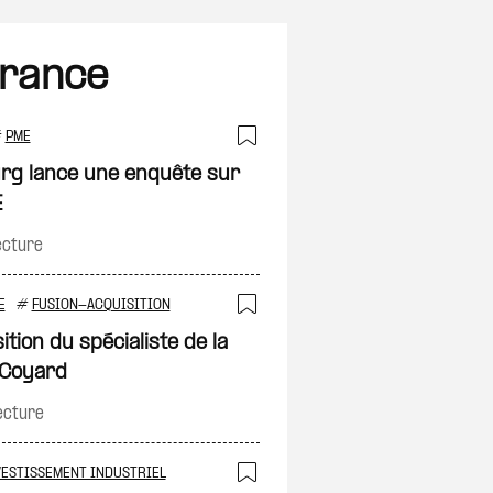
France
#
PME
on
Ajouter à ma sélec
urg lance une enquête sur
E
ecture
E
#
FUSION-ACQUISITION
on
Ajouter à ma sélec
ition du spécialiste de la
e Coyard
ecture
VESTISSEMENT INDUSTRIEL