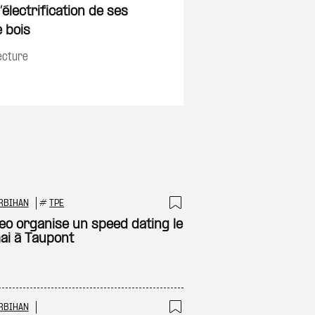
Ajouter à ma sélec
électrification de ses
on
 bois
ecture
RBIHAN
#
TPE
 à ma sélection
Ajouter à ma sél
eo organise un speed dating le
ai à Taupont
RBIHAN