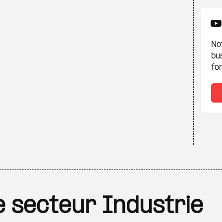
Not
bu
fon
le secteur Industrie