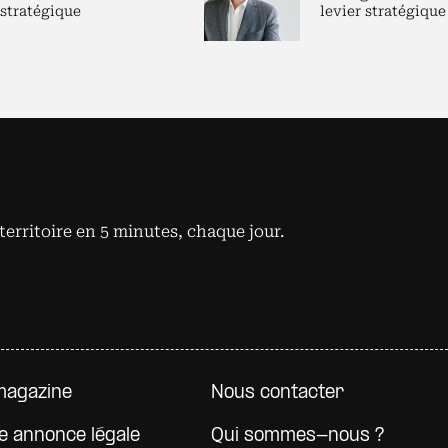
 stratégique
levier stratégique
territoire en 5 minutes, chaque jour.
e page
magazine
Nous contacter
e annonce légale
Qui sommes-nous ?