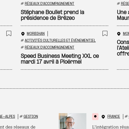
Ajouter à ma sélection
Ajouter
#
RÉSEAUX D'ACCOMPAGNEMENT
#
RÉS
Stéphane Boullet prend la
Une 
présidence de Brézeo
Mau
MORBIHAN
MO
Ajouter à ma sélection
Ajouter
#
ACTIVITÉS CULTURELLES ET ÉVÉNEMENTIEL
Cons
#
RÉSEAUX D'ACCOMPAGNEMENT
l’Ate
offr
Speed Business Meeting XXL ce
mardi 17 avril à Ploërmel
NE-ALPES
#
GESTION
FRANCE
#
nt des réseaux de
L’intégration réus