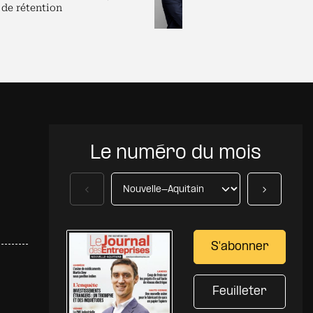
 de rétention
pour dirigeants
Le numéro du mois
Précédent
Suivant
S'abonner
Feuilleter