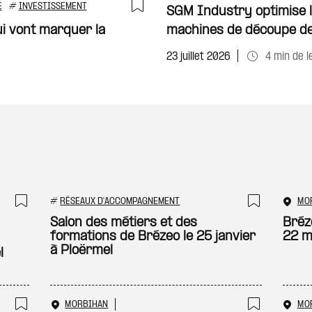
E
#
INVESTISSEMENT
SGM Industry optimise l’
Ajouter à ma sélecti
ui vont marquer la
machines de découpe de
23 juillet 2026
4 min de l
#
RÉSEAUX D'ACCOMPAGNEMENT
MO
Ajouter à ma sélection
Ajouter
Salon des métiers et des
Bréz
formations de Brézeo le 25 janvier
22 m
à Ploërmel
l
MORBIHAN
MO