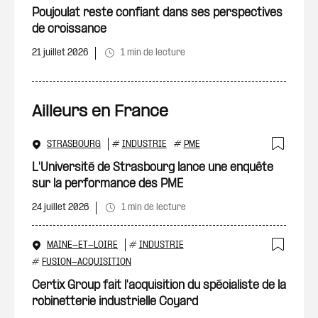
Ajout
Poujoulat reste confiant dans ses perspectives
de croissance
21 juillet 2026
1 min de lecture
Ailleurs en France
STRASBOURG
#
INDUSTRIE
#
PME
Ajout
L'Université de Strasbourg lance une enquête
sur la performance des PME
24 juillet 2026
1 min de lecture
MAINE-ET-LOIRE
#
INDUSTRIE
Ajout
#
FUSION-ACQUISITION
Certix Group fait l'acquisition du spécialiste de la
robinetterie industrielle Coyard