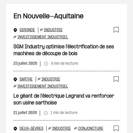
En Nouvelle-Aquitaine
GIRONDE
#
INDUSTRIE
Ajout
#
INVESTISSEMENT INDUSTRIEL
SGM Industry optimise l’électrification de ses
machines de découpe de bois
23 juillet 2026
4 min de lecture
SARTHE
#
INDUSTRIE
Ajout
#
INVESTISSEMENT INDUSTRIEL
Le géant de l'électrique Legrand va renforcer
son usine sarthoise
21 juillet 2026
1 min de lecture
DEUX-SÈVRES
#
INDUSTRIE
#
CONJONCTURE