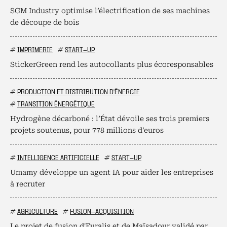
SGM Industry optimise l’électrification de ses machines
de découpe de bois
#
IMPRIMERIE
#
START-UP
StickerGreen rend les autocollants plus écoresponsables
#
PRODUCTION ET DISTRIBUTION D'ÉNERGIE
#
TRANSITION ÉNERGÉTIQUE
Hydrogène décarboné : l’État dévoile ses trois premiers
projets soutenus, pour 778 millions d’euros
#
INTELLIGENCE ARTIFICIELLE
#
START-UP
Umamy développe un agent IA pour aider les entreprises
à recruter
#
AGRICULTURE
#
FUSION-ACQUISITION
Le projet de fusion d'Euralis et de Maïsadour validé par