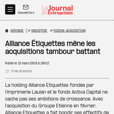
Aller au contenu principal
Newsletters
GIRONDE
#
INDUSTRIE
#
FUSION-ACQUISITION
Alliance Étiquettes mène les
acquisitions tambour battant
Publié le
15 mars 2018 à 10h12
5 min de lecture
La holding Alliance Etiquettes fondée par
l’imprimerie Laulan et le fonds Activa Capital ne
cache pas ses ambitions de croissance. Avec
l'acquisition du Groupe Etienne en février,
Alliance Etiquettes a fait bondir ses effectifs de