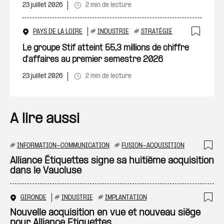
23 juillet 2026
2 min de lecture
PAYS DE LA LOIRE
#
INDUSTRIE
#
STRATÉGIE
Ajout
Le groupe Stif atteint 55,3 millions de chiffre
d'affaires au premier semestre 2026
23 juillet 2026
2 min de lecture
A lire aussi
#
INFORMATION-COMMUNICATION
#
FUSION-ACQUISITION
Ajo
Alliance Étiquettes signe sa huitième acquisition
dans le Vaucluse
GIRONDE
#
INDUSTRIE
#
IMPLANTATION
Ajo
Nouvelle acquisition en vue et nouveau siège
pour Alliance Etiquettes