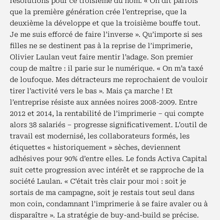
résolutions pour ce troisième du nom. « On dit parfois
que la première génération crée l’entreprise, que la
deuxième la développe et que la troisième bouffe tout.
Je me suis efforcé de faire l’inverse ». Qu’importe si ses
filles ne se destinent pas à la reprise de l’imprimerie,
Olivier Laulan veut faire mentir l’adage. Son premier
coup de maître : il parie sur le numérique. « On m’a taxé
de loufoque. Mes détracteurs me reprochaient de vouloir
tirer l’activité vers le bas ». Mais ça marche ! Et
l’entreprise résiste aux années noires 2008-2009. Entre
2012 et 2014, la rentabilité de l’imprimerie – qui compte
alors 38 salariés – progresse significativement. L’outil de
travail est modernisé, les collaborateurs formés, les
étiquettes « historiquement » sèches, deviennent
adhésives pour 90% d’entre elles. Le fonds Activa Capital
suit cette progression avec intérêt et se rapproche de la
société Laulan. « C’était très clair pour moi : soit je
sortais de ma campagne, soit je restais tout seul dans
mon coin, condamnant l’imprimerie à se faire avaler ou à
disparaître ». La stratégie de buy-and-build se précise.