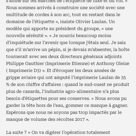
s’affine sur les marchés de l’étiquette de luxe et du vin. «
Nous sommes arrivés à construire une société avec une
multitude de cordes à son arc, tout en restant dans le
domaine de l’étiquette », insiste Olivier Laulan. Un
modèle qui apporte au président du groupe, « une
nouvelle sérénité ». « Je nourris beaucoup moins
d’inquiétude sur l’avenir que lorsque j’étais seul. Je sais
que s’il m’arrive un pépin, si je devais m’absenter, la boîte
tournerait avec ses deux directeurs généraux adjoints
Philippe Gauthier (Imprimerie Etienne) et Anthony Gleize
( Imprimerie D3) ». Et d’évoquer les deux années de
grippe aviaire qui ont amputé l’imprimerie Laulan de 35
% de son chiffre d’affaires : quand le sud-ouest ne produit
plus de canards, l’industrie agro-alimentaire n’a plus
besoin d’étiquettes pour ses conserves. « Nous avons pu
garder la tête hors de l’eau, gommer ce manque à gagner.
Espérons que nous ne soyons pas trop impactés par le
manque de volume des récoltes 2017 ».
La suite ? « On va digérer l’opération totalement