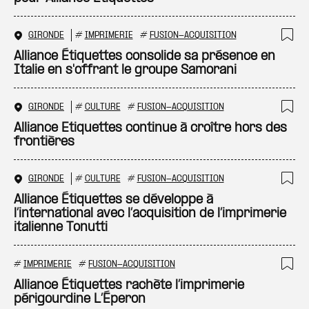
GIRONDE
#
IMPRIMERIE
#
FUSION-ACQUISITION
Ajo
Alliance Étiquettes consolide sa présence en
Italie en s'offrant le groupe Samorani
GIRONDE
#
CULTURE
#
FUSION-ACQUISITION
Ajo
Alliance Etiquettes continue à croître hors des
frontières
GIRONDE
#
CULTURE
#
FUSION-ACQUISITION
Ajo
Alliance Étiquettes se développe à
l’international avec l’acquisition de l’imprimerie
italienne Tonutti
#
IMPRIMERIE
#
FUSION-ACQUISITION
Ajo
Alliance Étiquettes rachète l’imprimerie
périgourdine L’Éperon