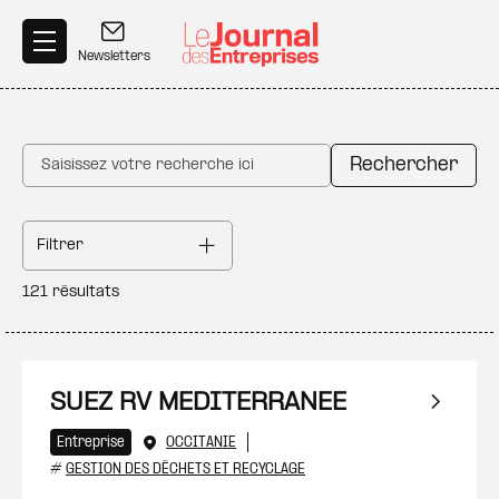
Aller au contenu principal
Newsletters
Rechercher sur le site
Filtrer
121 résultats
SUEZ RV MEDITERRANEE
Entreprise
OCCITANIE
#
GESTION DES DÉCHETS ET RECYCLAGE