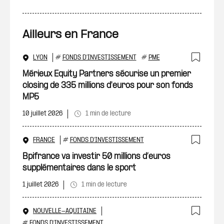
Ailleurs en France
LYON
#
FONDS D'INVESTISSEMENT
#
PME
Ajout
Mérieux Equity Partners sécurise un premier
closing de 335 millions d'euros pour son fonds
MP5
10 juillet 2026
1 min de lecture
FRANCE
#
FONDS D'INVESTISSEMENT
Ajout
Bpifrance va investir 50 millions d’euros
supplémentaires dans le sport
1 juillet 2026
1 min de lecture
NOUVELLE-AQUITAINE
#
FONDS D'INVESTISSEMENT