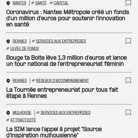
NANTES
#
SANTÉ
#
CAPITAL
Ajo
Coronavirus : Nantes Métropole créé un fonds
d'un million d'euros pour soutenir l'innovation
en santé
RENNES
#
SERVICES AUX ENTREPRISES
Ajo
#
LEVÉE DE FONDS
Bouge ta Boite lève 1,3 million d’euros et lance
un tour national de l’entrepreneuriat féminin
RENNES
#
RÉSEAUX D'ACCOMPAGNEMENT
Ajo
La Tournée entrepreneuriat pour tous fait
étape à Rennes
MULHOUSE
#
SERVICES AUX ENTREPRISES
Ajo
#
ATTRACTIVITÉ
La SIM lance l’appel à projet "Source
d’inspiration mulhousienne"