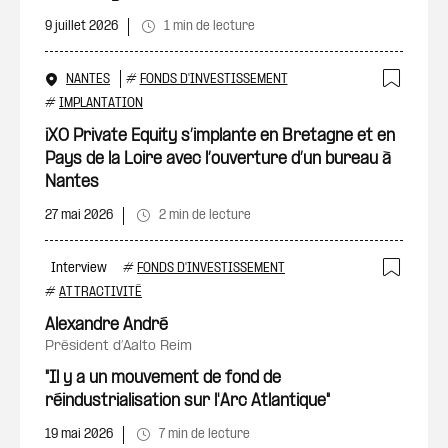
9 juillet 2026
1 min de lecture
NANTES
#
FONDS D'INVESTISSEMENT
Ajout
#
IMPLANTATION
iXO Private Equity s’implante en Bretagne et en
Pays de la Loire avec l’ouverture d’un bureau à
Nantes
27 mai 2026
2 min de lecture
Interview
#
FONDS D'INVESTISSEMENT
Ajout
#
ATTRACTIVITÉ
Alexandre André
président d’Aalto Reim
"Il y a un mouvement de fond de
réindustrialisation sur l'Arc Atlantique"
19 mai 2026
7 min de lecture