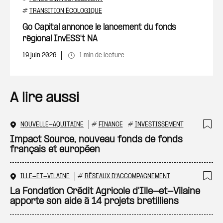
Ajout
#
TRANSITION ÉCOLOGIQUE
Go Capital annonce le lancement du fonds
régional InvESS't NA
19 juin 2026
1 min de lecture
A lire aussi
NOUVELLE-AQUITAINE
#
FINANCE
#
INVESTISSEMENT
Ajo
Impact Source, nouveau fonds de fonds
français et européen
ILLE-ET-VILAINE
#
RÉSEAUX D'ACCOMPAGNEMENT
Ajo
La Fondation Crédit Agricole d'Ille-et-Vilaine
apporte son aide à 14 projets bretilliens