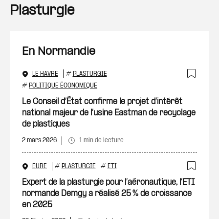
Plasturgie
En Normandie
LE HAVRE
#
PLASTURGIE
Ajout
#
POLITIQUE ÉCONOMIQUE
Le Conseil d’État confirme le projet d’intérêt
national majeur de l’usine Eastman de recyclage
de plastiques
2 mars 2026
1 min de lecture
EURE
#
PLASTURGIE
#
ETI
Ajout
Expert de la plasturgie pour l’aéronautique, l’ETI
normande Demgy a réalisé 25 % de croissance
en 2025