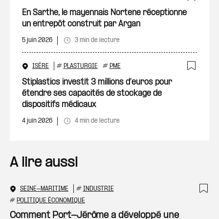
Ajout
En Sarthe, le mayennais Nortene réceptionne
un entrepôt construit par Argan
5 juin 2026
3 min de lecture
ISÈRE
#
PLASTURGIE
#
PME
Ajout
Stiplastics investit 3 millions d’euros pour
étendre ses capacités de stockage de
dispositifs médicaux
4 juin 2026
4 min de lecture
A lire aussi
SEINE-MARITIME
#
INDUSTRIE
Ajo
#
POLITIQUE ÉCONOMIQUE
Comment Port-Jérôme a développé une