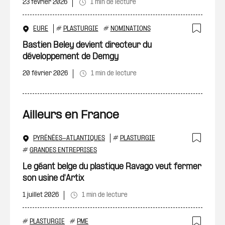
23 février 2026
1 min de lecture
EURE
#
PLASTURGIE
#
NOMINATIONS
Ajout
Bastien Beley devient directeur du
développement de Demgy
20 février 2026
1 min de lecture
Ailleurs en France
PYRÉNÉES-ATLANTIQUES
#
PLASTURGIE
Ajout
#
GRANDES ENTREPRISES
Le géant belge du plastique Ravago veut fermer
son usine d'Artix
1 juillet 2026
1 min de lecture
#
PLASTURGIE
#
PME