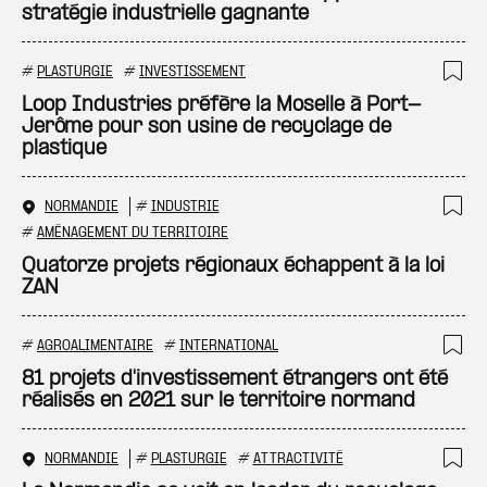
stratégie industrielle gagnante
#
PLASTURGIE
#
INVESTISSEMENT
Ajo
Loop Industries préfère la Moselle à Port-
Jerôme pour son usine de recyclage de
plastique
NORMANDIE
#
INDUSTRIE
Ajo
#
AMÉNAGEMENT DU TERRITOIRE
Quatorze projets régionaux échappent à la loi
ZAN
#
AGROALIMENTAIRE
#
INTERNATIONAL
Ajo
81 projets d'investissement étrangers ont été
réalisés en 2021 sur le territoire normand
NORMANDIE
#
PLASTURGIE
#
ATTRACTIVITÉ