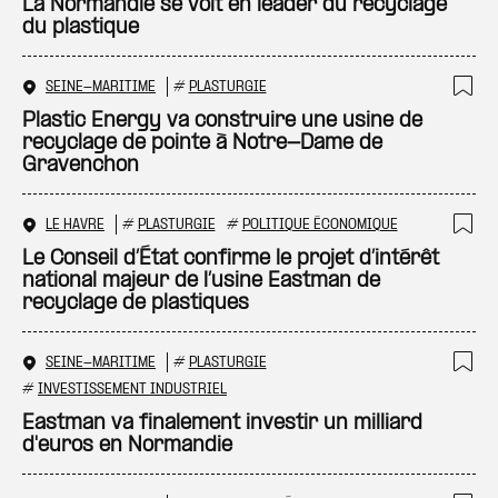
Ajo
La Normandie se voit en leader du recyclage
du plastique
SEINE-MARITIME
#
PLASTURGIE
Ajo
Plastic Energy va construire une usine de
recyclage de pointe à Notre-Dame de
Gravenchon
LE HAVRE
#
PLASTURGIE
#
POLITIQUE ÉCONOMIQUE
Ajo
Le Conseil d’État confirme le projet d’intérêt
national majeur de l’usine Eastman de
recyclage de plastiques
SEINE-MARITIME
#
PLASTURGIE
Ajo
#
INVESTISSEMENT INDUSTRIEL
Eastman va finalement investir un milliard
d'euros en Normandie