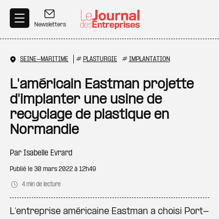
Aller au contenu principal
Newsletters
SEINE-MARITIME
#
PLASTURGIE
#
IMPLANTATION
L'américain Eastman projette
d'implanter une usine de
recyclage de plastique en
Normandie
Par
Isabelle Evrard
Publié le
30 mars 2022 à 12h49
4 min de lecture
L’entreprise américaine Eastman a choisi Port-