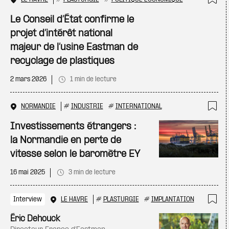
Ajo
Le Conseil d’État confirme le
projet d’intérêt national
majeur de l’usine Eastman de
recyclage de plastiques
2 mars 2026
1 min de lecture
NORMANDIE
#
INDUSTRIE
#
INTERNATIONAL
Ajo
Investissements étrangers :
la Normandie en perte de
vitesse selon le baromètre EY
16 mai 2025
3 min de lecture
Interview
LE HAVRE
#
PLASTURGIE
#
IMPLANTATION
Ajo
Éric Dehouck